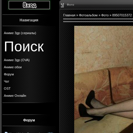
Фото
Главная
»
Фотоальбом
»
Фото
»
89507015372
Навигация
Аниме 3gp (сериалы)
Поиск
Аниме 3gp (OVA)
Аниме обои
Форум
Чат
OST
Аниме Онлайн
Форум