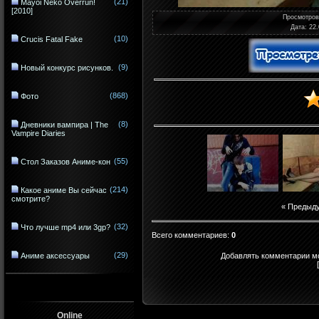
(21)
Mayoi Neko Overrun!
[2010]
Просмотро
Дата
: 22
(10)
Crucis Fatal Fake
(9)
Новый конкурс рисунков.
(868)
Фото
(8)
Дневники вампира | The
Vampire Diaries
(55)
Стол Заказов Аниме-кон
(214)
Какое аниме Вы сейчас
смотрите?
« Предыд
(32)
Что лучше mp4 или 3gp?
Всего комментариев
:
0
(29)
Добавлять комментарии мо
Аниме аксессуары
Online