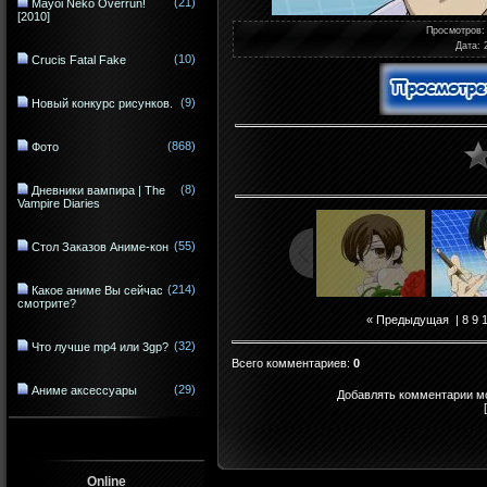
(21)
Mayoi Neko Overrun!
[2010]
Просмотров
:
Дата
: 
(10)
Crucis Fatal Fake
(9)
Новый конкурс рисунков.
(868)
Фото
(8)
Дневники вампира | The
Vampire Diaries
(55)
Стол Заказов Аниме-кон
(214)
Какое аниме Вы сейчас
смотрите?
« Предыдущая
|
8
9
(32)
Что лучше mp4 или 3gp?
Всего комментариев
:
0
(29)
Аниме аксессуары
Добавлять комментарии мо
Online