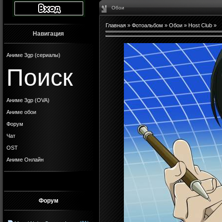
Обои
Главная
»
Фотоальбом
»
Обои
»
Host Club
»
Навигация
Аниме 3gp (сериалы)
Поиск
Аниме 3gp (OVA)
Аниме обои
Форум
Чат
OST
Аниме Онлайн
Форум