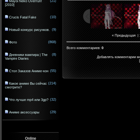
(21)
Mayoi Neko Overrun!
[2010]
(10)
Crucis Fatal Fake
(9)
Новый конкурс рисунков.
« Предыдущая
|
(868)
Фото
Всего комментариев
:
0
(8)
Дневники вампира | The
Добавлять комментарии мо
Vampire Diaries
(55)
Стол Заказов Аниме-кон
(214)
Какое аниме Вы сейчас
смотрите?
(32)
Что лучше mp4 или 3gp?
(29)
Аниме аксессуары
Online