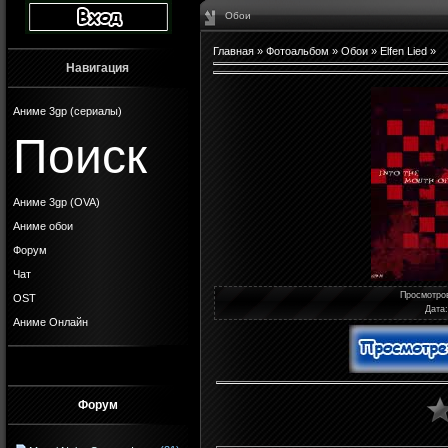
Обои
Главная
»
Фотоальбом
»
Обои
»
Elfen Lied
»
Навигация
Аниме 3gp (сериалы)
Поиск
Аниме 3gp (OVA)
Аниме обои
Форум
Чат
Просмотро
OST
Дата
Аниме Онлайн
Форум