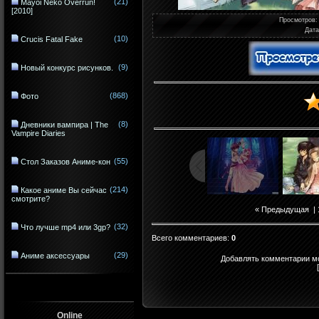
(21)
Mayoi Neko Overrun!
[2010]
Просмотров
:
Дата
(10)
Crucis Fatal Fake
(9)
Новый конкурс рисунков.
(868)
Фото
(8)
Дневники вампира | The
Vampire Diaries
(55)
Стол Заказов Аниме-кон
(214)
Какое аниме Вы сейчас
смотрите?
« Предыдущая
|
(32)
Что лучше mp4 или 3gp?
Всего комментариев
:
0
(29)
Аниме аксессуары
Добавлять комментарии мо
Online