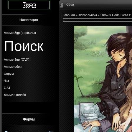
Обои
Главная
»
Фотоальбом
»
Обои
»
Code Geass: L
Навигация
Аниме 3gp (сериалы)
Поиск
Аниме 3gp (OVA)
Аниме обои
Форум
Чат
OST
Аниме Онлайн
Форум