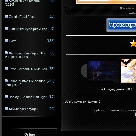
(21)
Mayoi Neko Overrun!
[2010]
Просмотров
Дата
(10)
Crucis Fatal Fake
(9)
Новый конкурс рисунков.
(868)
Фото
(8)
Дневники вампира | The
Vampire Diaries
(55)
Стол Заказов Аниме-кон
(214)
Какое аниме Вы сейчас
смотрите?
« Предыдущая
|
9
10
(32)
Что лучше mp4 или 3gp?
Всего комментариев
:
0
(29)
Аниме аксессуары
Добавлять комментарии мо
Online