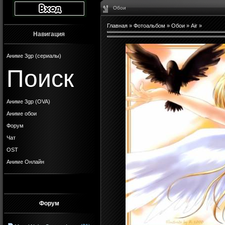
Обои
Главная
»
Фотоальбом
»
Обои
»
Air
»
Навигация
Аниме 3gp (сериалы)
Поиск
Аниме 3gp (OVA)
Аниме обои
Форум
Чат
OST
Аниме Онлайн
Форум