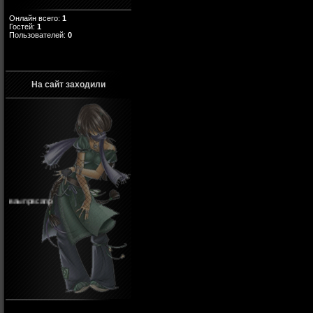
Онлайн всего:
1
Гостей:
1
Пользователей:
0
На сайт заходили
ваыпрвсапр