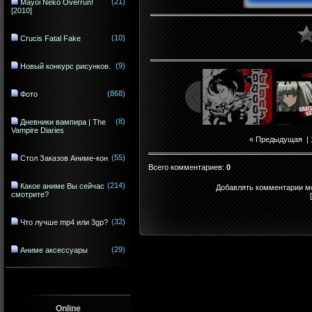
(21)
Mayoi Neko Overrun!
[2010]
(10)
Crucis Fatal Fake
(9)
Новый конкурс рисунков.
(868)
Фото
(8)
Дневники вампира | The
Vampire Diaries
« Предыдущая
|
(55)
Стол Заказов Аниме-кон
Всего комментариев
:
0
(214)
Какое аниме Вы сейчас
Добавлять комментарии мо
смотрите?
(32)
Что лучше mp4 или 3gp?
(29)
Аниме аксессуары
Online