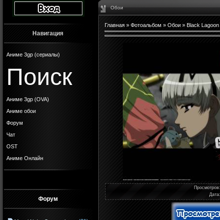
Обои
Главная
»
Фотоальбом
»
Обои
»
Black Lagoon
Навигация
Аниме 3gp (сериалы)
Поиск
Аниме 3gp (OVA)
Аниме обои
Форум
Чат
OST
Аниме Онлайн
Просмотров
Дата
Форум