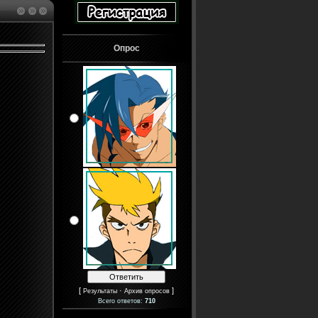
Опрос
[
·
]
Результаты
Архив опросов
Всего ответов:
710