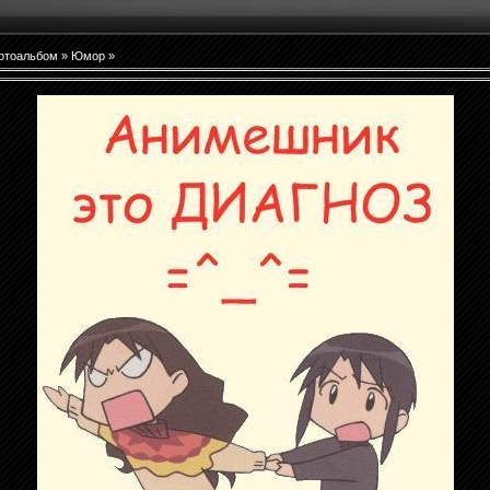
отоальбом
»
Юмор
»