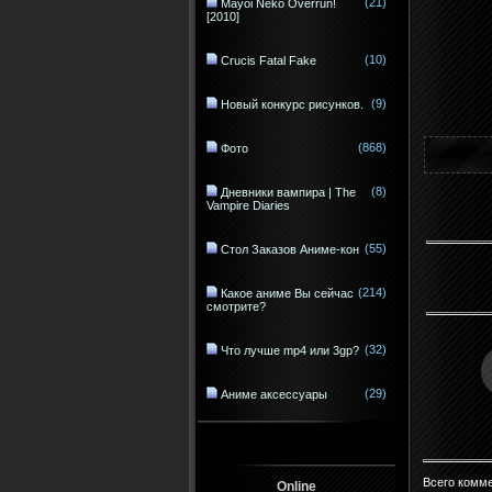
(21)
Mayoi Neko Overrun!
[2010]
(10)
Crucis Fatal Fake
(9)
Новый конкурс рисунков.
(868)
Фото
(8)
Дневники вампира | The
Vampire Diaries
(55)
Стол Заказов Аниме-кон
(214)
Какое аниме Вы сейчас
смотрите?
(32)
Что лучше mp4 или 3gp?
(29)
Аниме аксессуары
Всего комм
Online