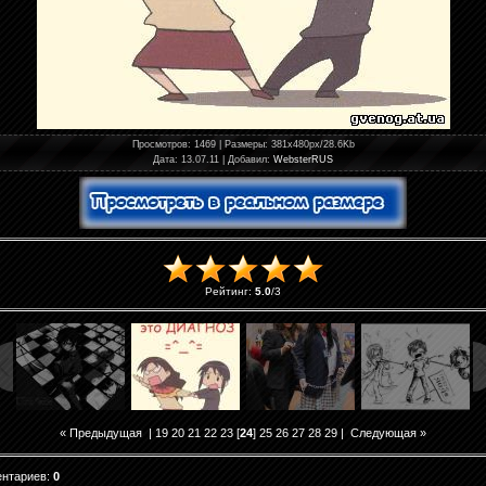
Просмотров
: 1469 |
Размеры
: 381x480px/28.6Kb
Дата
: 13.07.11 |
Добавил
:
WebsterRUS
Рейтинг
:
5.0
/
3
« Предыдущая
|
19
20
21
22
23
[
24
]
25
26
27
28
29
|
Следующая »
ентариев
:
0