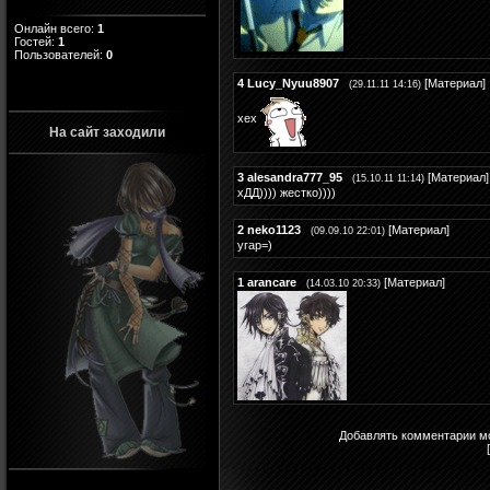
Онлайн всего:
1
Гостей:
1
Пользователей:
0
4
Lucy_Nyuu8907
[
Материал
]
(29.11.11 14:16)
хех
На сайт заходили
3
alesandra777_95
[
Материал
]
(15.10.11 11:14)
хДД)))) жестко))))
2
neko1123
[
Материал
]
(09.09.10 22:01)
угар=)
1
arancare
[
Материал
]
(14.03.10 20:33)
Добавлять комментарии мо