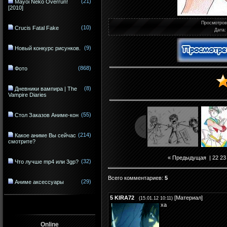
(21)
Mayoi Neko Overrun!
[2010]
Просмотро
(10)
Crucis Fatal Fake
Дата
:
(9)
Новый конкурс рисунков.
(868)
Фото
(8)
Дневники вампира | The
Vampire Diaries
(55)
Стол Заказов Аниме-кон
(214)
Какое аниме Вы сейчас
смотрите?
« Предыдущая
|
22
23
(32)
Что лучше mp4 или 3gp?
Всего комментариев
:
5
(29)
Аниме аксессуары
5
KIRA72
[
Материал
]
(15.01.12 10:11)
ха
Online