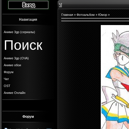
Главная
»
Фотоальбом
»
Юмор
»
Навигация
Аниме 3gp (сериалы)
Поиск
Аниме 3gp (OVA)
Аниме обои
Форум
Чат
OST
Аниме Онлайн
Форум