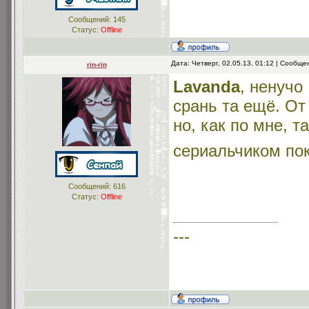
Сообщений:
145
Статус:
Offline
Дата: Четверг, 02.05.13, 01:12 | Сообщ
rin-rin
Lavanda
, ненучо 
срань та ещё. От
но, как по мне, 
сериальчиком по
Сообщений:
616
Статус:
Offline
---