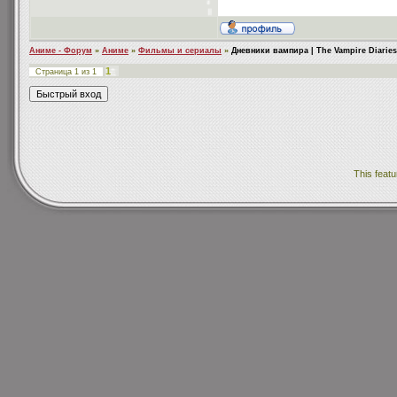
Аниме - Форум
»
Аниме
»
Фильмы и сериалы
»
Дневники вампира | The Vampire Diaries
1
Страница
1
из
1
This featu