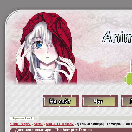
·
·
1
Страница
1
из
1
Аниме - Форум
»
Аниме
»
Фильмы и сериалы
»
Дневники вампира | The Vampire Diaries
Дневники вампира | The Vampire Diaries