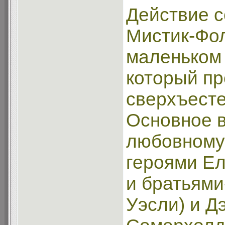
Действие с
Мистик-Фо
маленьком 
который п
сверхъест
Основное в
любовному
героями Ел
и братьям
Уэсли) и Д