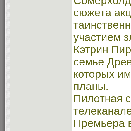
Сомерхолде
сюжета акц
таинственн
участием з
Кэтрин Пир
семье Древ
которых им
планы.
Пилотная с
телеканале
Премьера в