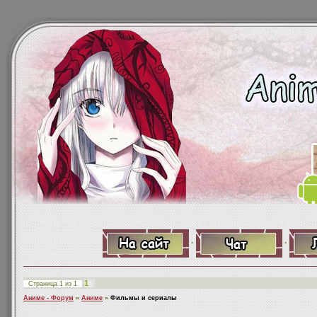
·
·
1
Страница
1
из
1
Аниме - Форум
»
Аниме
»
Фильмы и сериалы