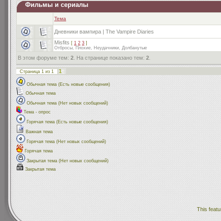
Фильмы и сериалы
Тема
Дневники вампира | The Vampire Diaries
Misfits
[
1
2
3
]
Отбросы, Плохие, Неудачники, Долбанутые
В этом форуме тем:
2
. На странице показано тем:
2
.
1
Страница
1
из
1
Обычная тема (Есть новые сообщения)
Обычная тема
Обычная тема (Нет новых сообщений)
Тема - опрос
Горячая тема (Есть новые сообщения)
Важная тема
Горячая тема (Нет новых сообщений)
Горячая тема
Закрытая тема (Нет новых сообщений)
Закрытая тема
This featu