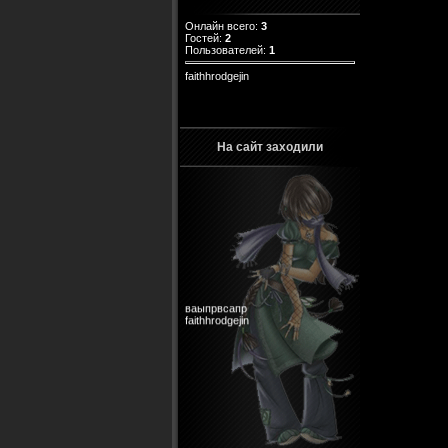
Онлайн всего:
3
Гостей:
2
Пользователей:
1
faithhrodgejin
На сайт заходили
ваыпрвсапр
faithhrodgejin