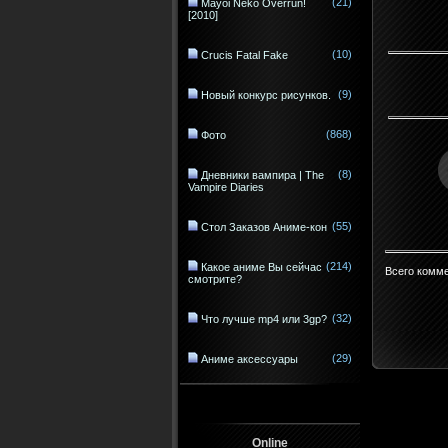
(21)
Mayoi Neko Overrun!
[2010]
(10)
Crucis Fatal Fake
(9)
Новый конкурс рисунков.
(868)
Фото
(8)
Дневники вампира | The
Vampire Diaries
(55)
Стол Заказов Аниме-кон
(214)
Какое аниме Вы сейчас
Всего комм
смотрите?
(32)
Что лучше mp4 или 3gp?
(29)
Аниме аксессуары
Online