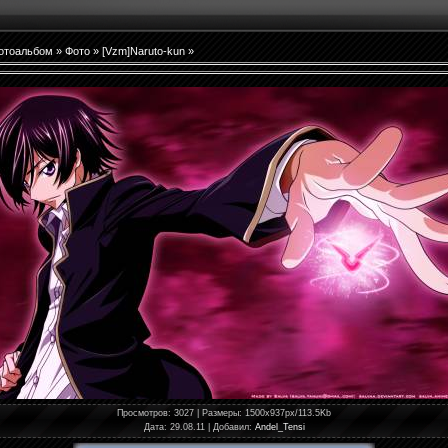
отоальбом
»
Фото
»
[Vzm]Naruto-kun
»
Просмотров
: 3027 |
Размеры
: 1500x937px/113.5Kb
Дата
: 29.08.11 |
Добавил
:
Andel_Tensi