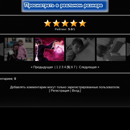
Рейтинг
:
5.0
/
1
« Предыдущая
|
1
2
3
4
[
5
]
6
7
|
Следующая »
ентариев
:
0
Добавлять комментарии могут только зарегистрированные пользователи.
[
Регистрация
|
Вход
]