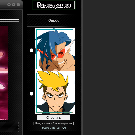
Опрос
[
·
]
Результаты
Архив опросов
Всего ответов:
710