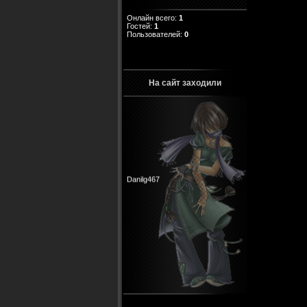
Онлайн всего:
1
Гостей:
1
Пользователей:
0
На сайт заходили
Danilg467