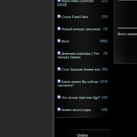
(21)
Mayoi Neko Overrun!
[2010]
(10)
Crucis Fatal Fake
(9)
Новый конкурс рисунков.
Всего комм
(868)
Фото
(8)
Дневники вампира | The
Vampire Diaries
(55)
Стол Заказов Аниме-кон
(214)
Какое аниме Вы сейчас
смотрите?
(32)
Что лучше mp4 или 3gp?
(29)
Аниме аксессуары
Online