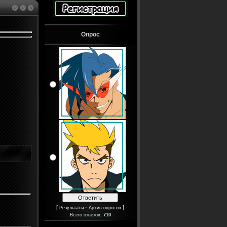
Опрос
[
·
]
Результаты
Архив опросов
Всего ответов:
710