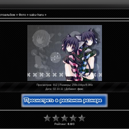
отоальбом
»
Фото
»
saku-haru
»
Просмотров
: 912 |
Размеры
: 259x194px/8.9Kb
Дата
: 02.10.11 |
Добавил
:
фокс
Рейтинг
:
0.0
/
0