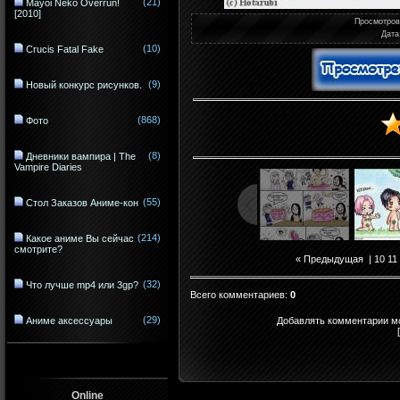
(21)
Mayoi Neko Overrun!
[2010]
Просмотро
Дата
(10)
Crucis Fatal Fake
(9)
Новый конкурс рисунков.
(868)
Фото
(8)
Дневники вампира | The
Vampire Diaries
(55)
Стол Заказов Аниме-кон
(214)
Какое аниме Вы сейчас
смотрите?
« Предыдущая
|
10
11
(32)
Что лучше mp4 или 3gp?
Всего комментариев
:
0
(29)
Добавлять комментарии мо
Аниме аксессуары
Online