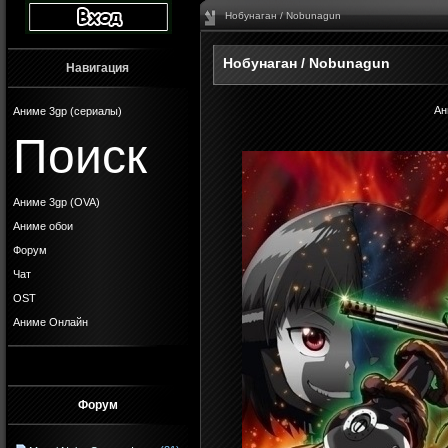
Нобунаган / Nobunagun
Нобунаган / Nobunagun
Навигация
Ан
Аниме 3gp (сериалы)
Поиск
Аниме 3gp (OVA)
Аниме обои
Форум
Чат
OST
Аниме Онлайн
Форум