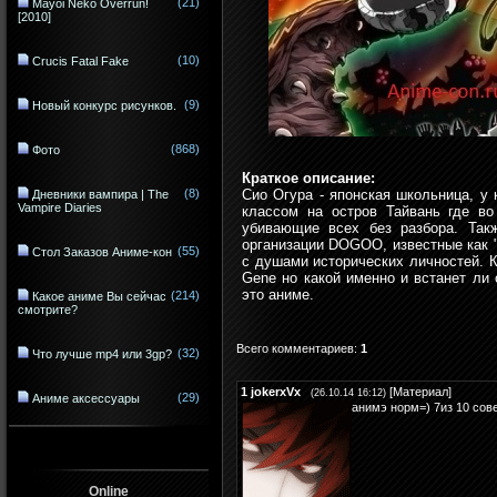
(21)
Mayoi Neko Overrun!
[2010]
(10)
Crucis Fatal Fake
(9)
Новый конкурс рисунков.
(868)
Фото
Краткое описание:
(8)
Сио Огура - японская школьница, у 
Дневники вампира | The
Vampire Diaries
классом на остров Тайвань где во
убивающие всех без разбора. Так
организации DOGOO, известные как 
(55)
Стол Заказов Аниме-кон
с душами исторических личностей. К
Gene но какой именно и встанет ли
это аниме.
(214)
Какое аниме Вы сейчас
смотрите?
Всего комментариев
:
1
(32)
Что лучше mp4 или 3gp?
1
jokerxVx
[
Материал
]
(26.10.14 16:12)
(29)
Аниме аксессуары
анимэ норм=) 7из 10 сов
Online