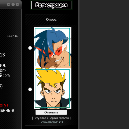
Опрос
19.07.14
13
ия,
br>
й:
25
)
огут
ванные
[
·
]
Результаты
Архив опросов
Всего ответов:
710