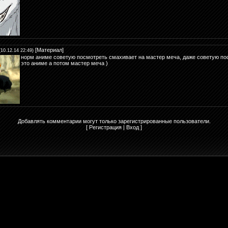
[
Материал
]
(10.12.14 22:49)
норм аниме советую посмотреть смахивает на мастер меча, даже советую по
это аниме а потом мастер меча )
Добавлять комментарии могут только зарегистрированные пользователи.
[
Регистрация
|
Вход
]