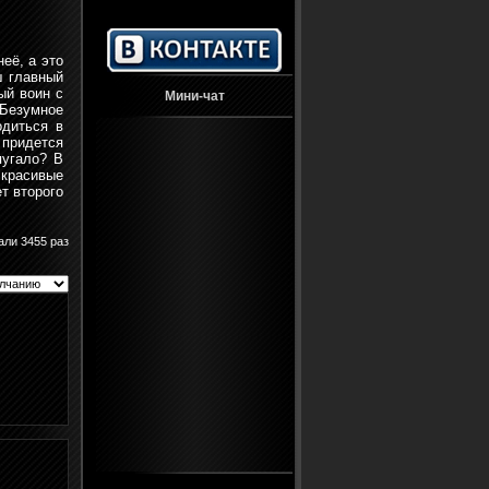
её, а это
ш главный
ый воин с
Мини-чат
Безумное
одиться в
 придется
пугало? В
 красивые
т второго
али 3455 раз