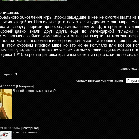
описание:
обального обновления игры игроки зашедшие в неё не смогли выйти из н
 тысяч людей из Японии и еще столько же из других стран мира. На
роэ и Наоцугу, первый превосходный маг полу эльф, второй же отличн
 бронёй,давно знали друг друга еще по легендарной гильдии «
».Но времена сейчас изменились и хоть при смерти ты можешь возр
 всё же часть воспоминаний о реальном мире ты теряешь.Теперь им
 в этом суровом игровом мире но это их не испугало или всё же ис
ниме вы увидите не только всяческие хитрые уловки в дипломатии но и
 оценка 10/10 хорошая рисовка красивый сюжет и персонажи но не хватае
аниме скач
ентариев
:
3
Порядок вывода комментариев:
[
Материал
]
03.16 20:20)
Второй сезон нужен когда?
[
Материал
]
(24.03.15 15:04)
классное аниме