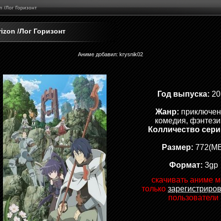
n /Лог Горизонт
izon /Лог Горизонт
Аниме добавил
:
krysnik02
Год выпуска:
20
Жанр:
приключен
комедия, фэнтези
Колличество сери
Размер:
772(MB
Формат:
3gp
скачивать аниме м
только
зарегистриро
пользователи