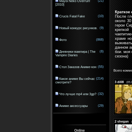
(21)
Mayoi Neko Overrun!
[2010]
Краткое 
(10)
После гл
Crucis Fatal Fake
около 30
герои Си
(9)
Новый конкурс рисунков.
крепкой
чаепитие
храме но
(868)
Фото
выживать
данном а
(8)
бои. моя
Дневники вампира | The
Vampire Diaries
сезона)
(55)
Стол Заказов Аниме-кон
Всего комм
(214)
Какое аниме Вы сейчас
3
di08
смотрите?
(05.
(32)
Что лучше mp4 или 3gp?
(29)
Аниме аксессуары
2
shegan
Online