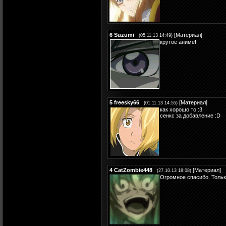
6
Suzumi
[
Материал
]
(05.11.13 14:49)
крутое аниме!
5
freesky66
[
Материал
]
(01.11.13 14:55)
как хорошо то :3
сенкс за добавление :D
4
CatZombie448
[
Материал
]
(27.10.13 18:08)
Огромное спасибо. Тольк