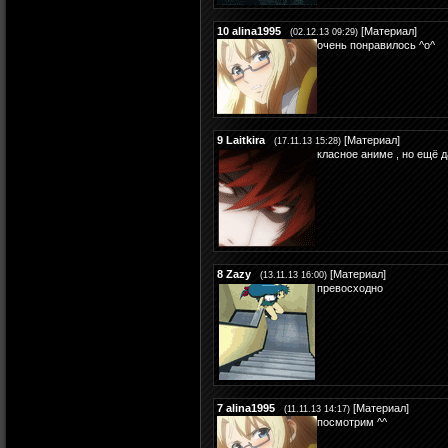
10
alina1995
[
Материал
]
(02.12.13 09:29)
очень понравилось ^o^
9
Laitkira
[
Материал
]
(17.11.13 15:28)
класное аниме , но ещё 
8
Zazy
[
Материал
]
(13.11.13 16:00)
превосходно
7
alina1995
[
Материал
]
(11.11.13 14:17)
посмотрим ^^