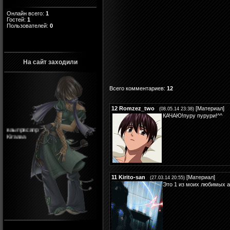
Онлайн всего:
1
Гостей:
1
Пользователей:
0
На сайт заходили
Всего комментариев
:
12
12
Romzez_two
[
Материал
]
(08.05.14 23:38)
КАЧАЮ!пуру пурури!^^
ваыпрвсапр
Kiraaaa
11
Kirito-san
[
Материал
]
(27.03.14 20:55)
Это 1 из моих любимых а