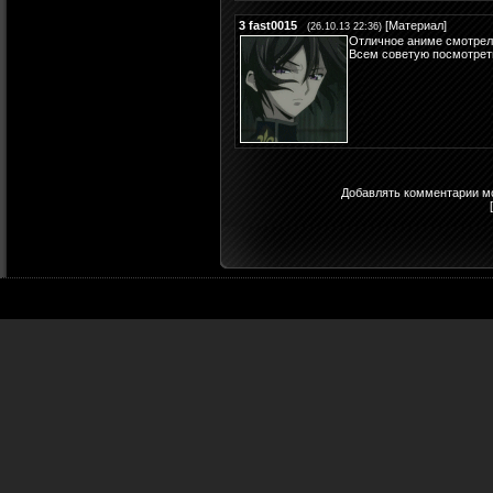
3
fast0015
[
Материал
]
(26.10.13 22:36)
Отличное аниме смотрел 
Всем советую посмотрет
Добавлять комментарии мо