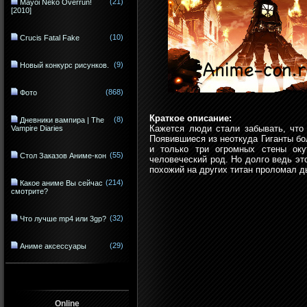
(21)
Mayoi Neko Overrun!
[2010]
(10)
Crucis Fatal Fake
(9)
Новый конкурс рисунков.
(868)
Фото
Краткое описание:
(8)
Дневники вампира | The
Кажется люди стали забывать, что 
Vampire Diaries
Появившиеся из неоткуда Гиганты бо
и только три огромных стены ок
(55)
Стол Заказов Аниме-кон
человеческий род. Но долго ведь эт
похожий на других титан проломал ды
(214)
Какое аниме Вы сейчас
смотрите?
(32)
Что лучше mp4 или 3gp?
(29)
Аниме аксессуары
Online