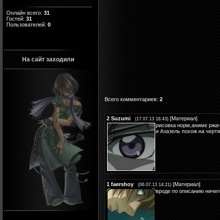
Онлайн всего:
31
Гостей:
31
Пользователей:
0
На сайт заходили
Всего комментариев
:
2
2
Suzumi
[
Материал
]
(17.07.13 18:43)
рисовка норм,аниме ржач
и Азазель похож на черт
1
faershoy
[
Материал
]
(06.07.13 14:21)
вроде по описанию ничего