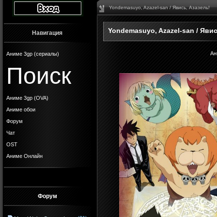
Yondemasuyo, Azazel-san / Явись, Азазель!
Yondemasuyo, Azazel-san / Явис
Навигация
Ан
Аниме 3gp (сериалы)
Поиск
Аниме 3gp (OVA)
Аниме обои
Форум
Чат
OST
Аниме Онлайн
Форум