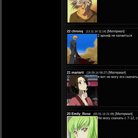
22
chronq
[
Материал
]
(13.11.14 11:14)
2 архиф не качаеться
21
mariarti
[
Материал
]
(18.09.14 08:27)
я вот не могу его скачат
20
Emily_Rose
[
Материал
]
(05.01.14 21:06)
Не могу скачать с 7-12,