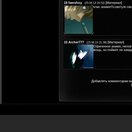
16
faershoy
[
Материал
]
(25.06.13 20:52)
клас аниме!!!советую см
15
Archer777
[
Материал
]
(23.06.13 21:38)
Офигенное аниме, непов
вещь, но поймёт не кажд
Добавлять комментарии мо