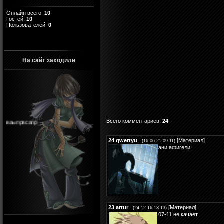
Онлайн всего:
10
Гостей:
10
Пользователей:
0
На сайт заходили
ваыпрвсапр
Всего комментариев
:
24
24
qwertyu
[
Материал
]
(16.06.21 09:11)
ани афигели
23
artur
[
Материал
]
(24.12.16 13:13)
07-11 не качает