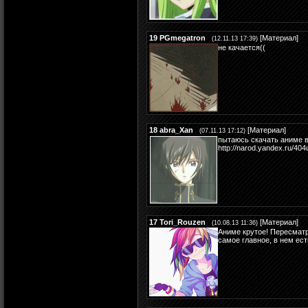
19
PGmegatron
[
Материал
]
(12.11.13 17:39)
не качается((
18
abra_Xan
[
Материал
]
(07.11.13 17:12)
пытаюсь скачать аниме в
http://narod.yandex.ru/404
17
Tori_Rouzen
[
Материал
]
(10.08.13 11:36)
Аниме крутое! Пересматр
самое главное, в нем ес