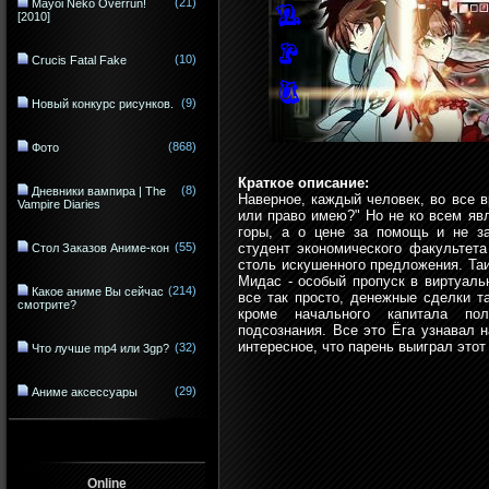
(21)
Mayoi Neko Overrun!
[2010]
(10)
Crucis Fatal Fake
(9)
Новый конкурс рисунков.
(868)
Фото
Краткое описание:
(8)
Дневники вампира | The
Наверное, каждый человек, во все 
Vampire Diaries
или право имею?" Но не ко всем яв
горы, а о цене за помощь и не з
(55)
студент экономического факультета
Стол Заказов Аниме-кон
столь искушенного предложения. Та
Мидас - особый пропуск в виртуаль
(214)
Какое аниме Вы сейчас
все так просто, денежные сделки т
смотрите?
кроме начального капитала пол
подсознания. Все это Ёга узнавал н
интересное, что парень выиграл этот
(32)
Что лучше mp4 или 3gp?
(29)
Аниме аксессуары
Online