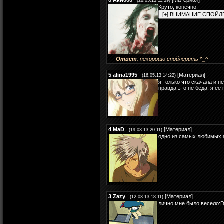
6
Аки666
[
Материал
]
(28.05.13 11:39)
Круто, конечно:
Ответ
: нехорошо спойлерить ^_^
5
alina1995
[
Материал
]
(16.05.13 14:22)
я только что скачала и не
правда это не беда, я её
4
MaD
[
Материал
]
(19.03.13 20:11)
одно из самых любимых 
3
Zazy
[
Материал
]
(12.03.13 18:11)
лично мне было весело: