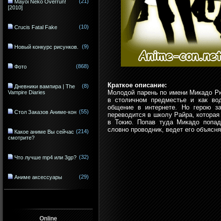
(21)
Mayoi Neko Overrun!
[2010]
(10)
Crucis Fatal Fake
(9)
Новый конкурс рисунков.
(868)
Фото
Краткое описание:
(8)
Дневники вампира | The
Молодой парень по имени Микадо Рю
Vampire Diaries
в столичном предместье и как во
общение в интернете. Но герою за
(55)
Стол Заказов Аниме-кон
переводится в школу Райра, которая
в Токио. Попав туда Микадо попад
словно проводник, ведет его объясня
(214)
Какое аниме Вы сейчас
смотрите?
(32)
Что лучше mp4 или 3gp?
(29)
Аниме аксессуары
Online