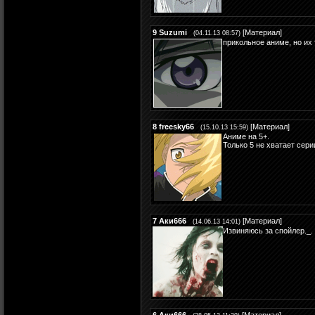
9
Suzumi
[
Материал
]
(04.11.13 08:57)
прикольное аниме, но их 
8
freesky66
[
Материал
]
(15.10.13 15:59)
Аниме на 5+.
Только 5 не хватает серии
7
Аки666
[
Материал
]
(14.06.13 14:01)
Извиняюсь за спойлер._.