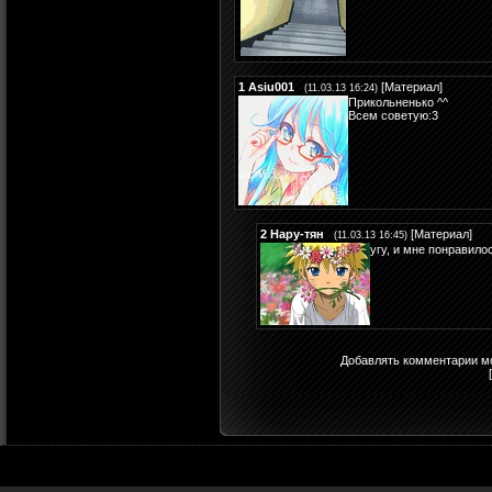
1
Asiu001
[
Материал
]
(11.03.13 16:24)
Прикольненько ^^
Всем советую:3
2
Нару-тян
[
Материал
]
(11.03.13 16:45)
угу, и мне понравилос
Добавлять комментарии мо