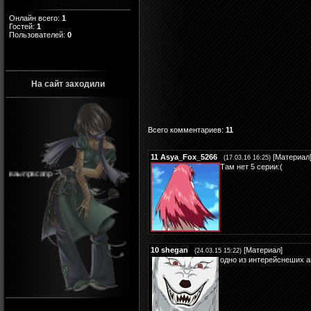
Онлайн всего:
1
Гостей:
1
Пользователей:
0
На сайт заходили
Всего комментариев
:
11
11
Asya_Fox_5266
[
Материал
(17.03.16 16:25)
ваыпрвсапр
Там нет 5 серии:(
10
shegan
[
Материал
]
(24.03.15 15:22)
одно из интерейснеших 