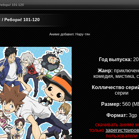
 Реборн! 101-120
 / Реборн! 101-120
Аниме добавил
:
Нару-тян
Год выпуска:
20
Жанр:
приключен
комедия, мистика, 
Колличество сери
серии
Размер:
560 (M
Формат:
3gp
скачивать аниме м
только
зарегистриро
пользователи