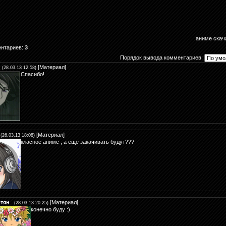
аниме скач
ентариев
:
3
Порядок вывода комментариев:
[
Материал
]
(28.03.13 12:58)
Спасибо!
[
Материал
]
(26.03.13 18:08)
класное аниме , а еще закачивать будут???
-тян
[
Материал
]
(28.03.13 20:25)
конечно буду :)