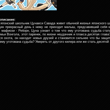
описание:
японский школьник Цунаеси Савада живет обычной жизнья японского ш
дин прекрасный день к нему не приходит малыш, предсавивший себя 
 мафиози - Реборн, Цуна узнает о том что ему уготована судьба стат
емьи Вонгола, этот паренек, по жизни неудачник и плакса десятая глава
ся охота, он находит новых друзей и становится сильнее что бы защит
 ему уготована судьба? Умереть от другого килера или же стать десятой