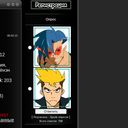
Опрос
08.03.13
12
ия,
сёнэн
й:
203
B)
огут
[
·
]
Результаты
Архив опросов
ванные
Всего ответов:
710