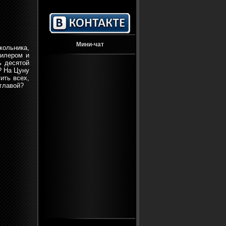
Мини-чат
кольника,
килером и
ь десятой
? На Цуну
ить всех,
 главой?