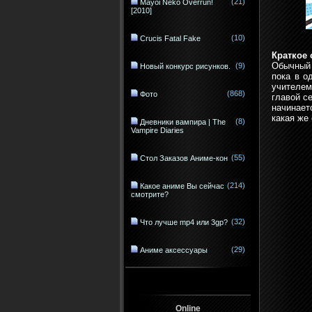
(21)
Mayoi Neko Overrun!
[2010]
(10)
Crucis Fatal Fake
Краткое 
Обычный 
(9)
Новый конкурс рисунков.
пока в о
учителем
(868)
Фото
главой с
начинает
какая же
(8)
Дневники вампира | The
Vampire Diaries
(55)
Стол Заказов Аниме-кон
(214)
Какое аниме Вы сейчас
смотрите?
(32)
Что лучше mp4 или 3gp?
(29)
Аниме аксессуары
Online