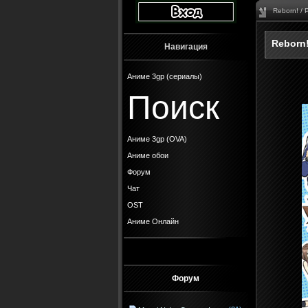
Reborn! /
Reborn!
Навигация
Аниме 3gp (сериалы)
Поиск
Аниме 3gp (OVA)
Аниме обои
Форум
Чат
OST
Аниме Онлайн
Форум