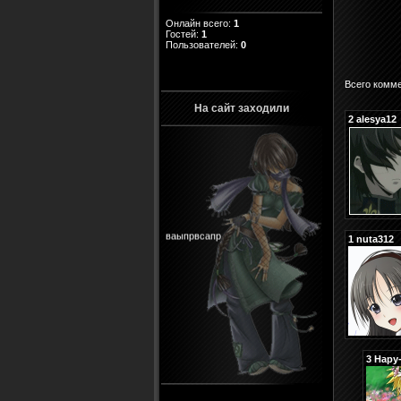
Онлайн всего:
1
Гостей:
1
Пользователей:
0
Всего комм
На сайт заходили
2
alesya12
ваыпрвсапр
1
nuta312
3
Нару