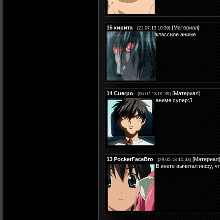
15
кирита
[
Материал
]
(21.07.13 10:39)
классное аниме
14
Cuerpo
[
Материал
]
(06.07.13 01:39)
аниме супер:З
13
PockerFaceBro
[
Материал
]
(29.05.13 15:33)
В инете вычитал инфу, чт