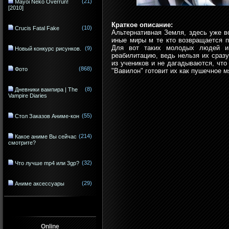
(21)
Mayoi Neko Overrun!
[2010]
Краткое описание:
(10)
Crucis Fatal Fake
Альтернативная Земля, здесь уже в
иные миры м те кто возвращается п
Для вот таких молодых людей и 
(9)
Новый конкурс рисунков.
реабилитацию, ведь нельзя их сразу
из учеников и не дагадываются, чт
(868)
Фото
"Вавилон" готовит их как пушечное 
(8)
Дневники вампира | The
Vampire Diaries
(55)
Стол Заказов Аниме-кон
(214)
Какое аниме Вы сейчас
смотрите?
(32)
Что лучше mp4 или 3gp?
(29)
Аниме аксессуары
Online