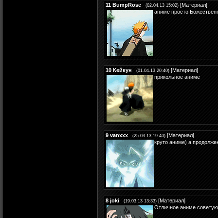
11
BumpRose
[
Материал
]
(02.04.13 15:02)
аниме просто Божественн
10
Кейкун
[
Материал
]
(01.04.13 20:40)
прикольное аниме
9
vanxxx
[
Материал
]
(25.03.13 19:40)
круто аниме) а продолже
8
joki
[
Материал
]
(19.03.13 13:33)
Отличное аниме советую