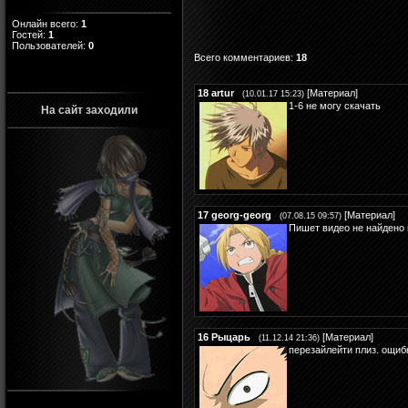
Онлайн всего:
1
Гостей:
1
Пользователей:
0
Всего комментариев
:
18
18
artur
[
Материал
]
(10.01.17 15:23)
1-6 не могу скачать
На сайт заходили
17
georg-georg
[
Материал
]
(07.08.15 09:57)
Пишет видео не найдено
16
Рыцарь
[
Материал
]
(11.12.14 21:36)
перезайлейти плиз. ощиб