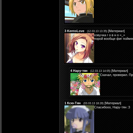
3
KentoLove
[
Материал
]
(12.03.13 13:35)
озвучка г о в н о =_=
порой вообще фиг поймеш
4
Нару-тян
[
Материал
]
(12.03.13 14:05)
Cкачал, проверил. Пр
1
Ксю-Тян
[
Материал
]
(03.03.13 18:28)
Спасибооо, Нару-тян :3