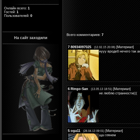
Онлайн всего:
1
Гостей:
1
Пользователей:
0
Всего комментариев
:
7
На сайт заходили
7
80934097025
[
Материал
]
(12.02.15 20:06)
нууу вродеб нечего так 
6
Ringo-San
[
Материал
]
(13.05.13 18:51)
не люблю странности(((
5
oga11
[
Материал
]
(28.04.13 09:01)
ща глянем