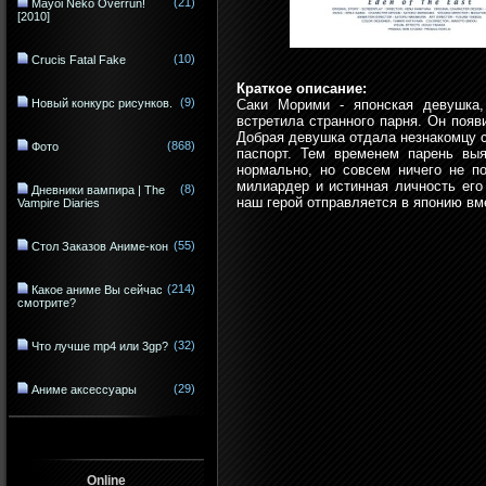
(21)
Mayoi Neko Overrun!
[2010]
(10)
Crucis Fatal Fake
Краткое описание:
(9)
Новый конкурс рисунков.
Саки Морими - японская девушка
встретила странного парня. Он появ
Добрая девушка отдала незнакомцу с
(868)
Фото
паспорт. Тем временем парень выя
нормально, но совсем ничего не п
милиардер и истинная личность его
(8)
Дневники вампира | The
наш герой отправляется в японию вм
Vampire Diaries
(55)
Стол Заказов Аниме-кон
(214)
Какое аниме Вы сейчас
смотрите?
(32)
Что лучше mp4 или 3gp?
(29)
Аниме аксессуары
Online