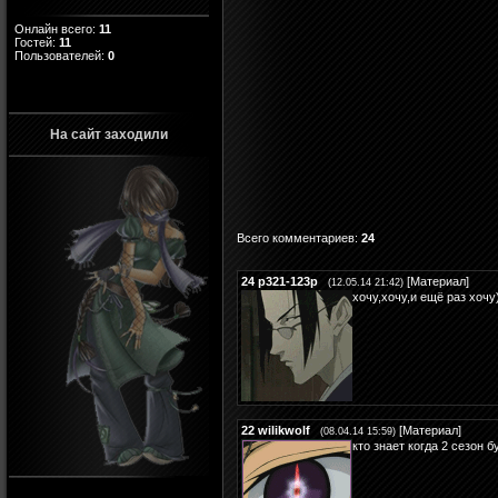
Онлайн всего:
11
Гостей:
11
Пользователей:
0
На сайт заходили
Всего комментариев
:
24
24
p321-123p
[
Материал
]
(12.05.14 21:42)
хочу,хочу,и ещё раз хочу)
22
wilikwolf
[
Материал
]
(08.04.14 15:59)
кто знает когда 2 сезон 