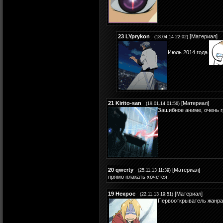
23
LYprykon
[
Материал
]
(18.04.14 22:02)
Июль 2014 года
21
Kirito-san
[
Материал
]
(19.01.14 01:56)
Зашибное аниме, очень г
20
qwerty
[
Материал
]
(25.11.13 11:39)
прямо плакать хочется.
19
Некрос
[
Материал
]
(22.11.13 19:51)
Первооткрыватель жанра