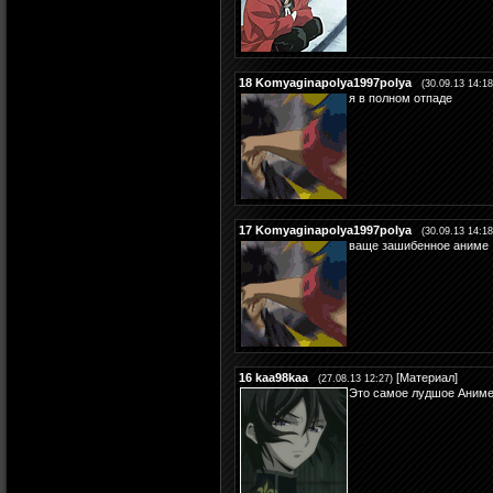
18
Komyaginapolya1997polya
(30.09.13 14:18
я в полном отпаде
17
Komyaginapolya1997polya
(30.09.13 14:18
ваще зашибенное аниме
16
kaa98kaa
[
Материал
]
(27.08.13 12:27)
Это самое лудшое Аниме 