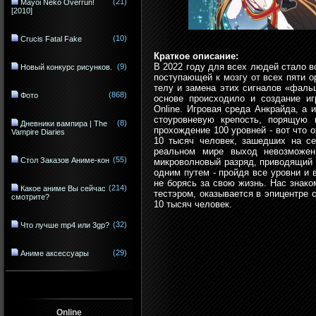
(21)
Mayoi Neko Overrun!
[2010]
(10)
Crucis Fatal Fake
Краткое описание:
В 2022 году для всех людей стало 
(9)
Новый конкурс рисунков.
поступающей к мозгу от всех пяти о
телу и замена этих сигналов «фал
(868)
Фото
основе происходило и создание и
Online. Игровая среда Анкрайда, а 
стоуровневую крепость, порящую 
(8)
Дневники вампира | The
прохождение 100 уровней - вот что о
Vampire Diaries
10 тысяч человек, зашедших на се
реальном мире выход невозможен
(55)
Стол Заказов Аниме-кон
микроволновый разряд, приводящий к
одним путем - пройдя все уровни и 
не борясь за свою жизнь. Нас знако
(214)
Какое аниме Вы сейчас
тестэром, оказывается в эпицентре 
смотрите?
10 тысяч человек.
(32)
Что лучше mp4 или 3gp?
(29)
Аниме аксессуары
Online