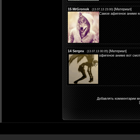
15
MrGronok
[
Материал
]
(13.07.13 23:00)
Самое афигеное аниме котор
14
Sergeu
[
Материал
]
(13.07.13 00:05)
офигеное аниме вот смот
Добавлять комментарии мо