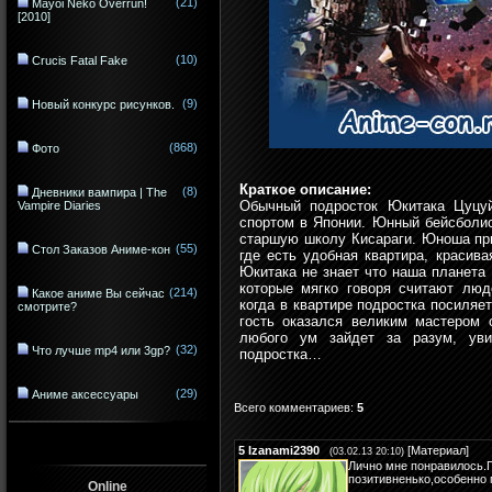
(21)
Mayoi Neko Overrun!
[2010]
(10)
Crucis Fatal Fake
(9)
Новый конкурс рисунков.
(868)
Фото
Краткое описание:
(8)
Дневники вампира | The
Обычный подросток Юкитака Цуцуй
Vampire Diaries
спортом в Японии. Юнный бейсболис
старшую школу Кисараги. Юноша при
(55)
Стол Заказов Аниме-кон
где есть удобная квартира, красив
Юкитака не знает что наша планета
которые мягко говоря считают люд
(214)
Какое аниме Вы сейчас
когда в квартире подростка посиля
смотрите?
гость оказался великим мастером 
любого ум зайдет за разум, уви
(32)
Что лучше mp4 или 3gp?
подростка…
(29)
Аниме аксессуары
Всего комментариев
:
5
5
Izanami2390
[
Материал
]
(03.02.13 20:10)
Лично мне понравилось.
позитивненько,особенно 
Online