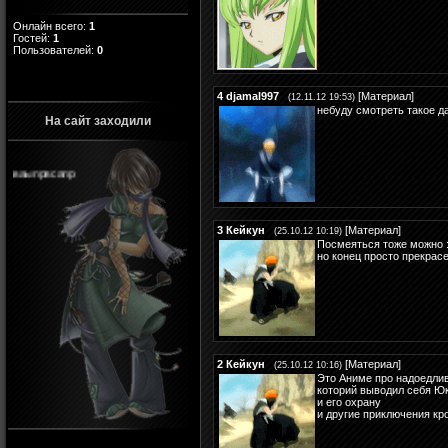
Онлайн всего:
1
Гостей:
1
Пользователей:
0
4
djamal997
[
Материал
]
(12.11.12 19:53)
небуду смотреть такое д
На сайт заходили
ваыпрвсапр
3
Кейкун
[
Материал
]
(25.10.12 10:19)
Посмеяться тоже можно :
но конец просто прекрас
2
Кейкун
[
Материал
]
(25.10.12 10:16)
Это Аниме про надоедли
которий выводил себя Ю
и его охрану
и другие приключения к