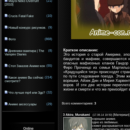
(21)
Mayoi Neko Overrun!
[2010]
(10)
Crucis Fatal Fake
(9)
Новый конкурс рисунков.
(868)
Фото
Краткое описание:
(8)
Дневники вампира | The
Это история о старой Америке, эпо
Vampire Diaries
бандитов и мафиии, совершаются н
опасных мафиозных кланов Гандор 
(55)
Стол Заказов Аниме-кон
Фиро Проченцо из семьи Мартильо.
«Крадущийся тигр» происходят стран
по пути следования поезда. Этим ж
(214)
Какое аниме Вы сейчас
воришки, Айзек Дин и Мирия Харвент
смотрите?
воров. И эти две истории переплет
жизни и смерти и что же преизойдет
(32)
Что лучше mp4 или 3gp?
Всего комментариев
:
3
(29)
Аниме аксессуары
3
Akira_Murakami
[
Материал
]
(17.06.14 18:50)
хорошее аниме.
одно из любимых.
сюжет раскрывается пос
Online
советую смотреть до кон