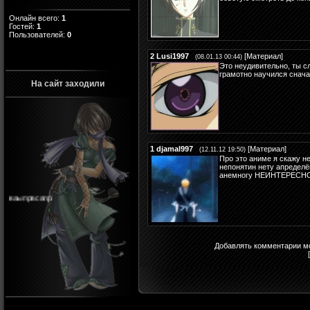
Онлайн всего:
1
Гостей:
1
Пользователей:
0
2
Lusi1997
[
Материал
]
(08.01.13 00:44)
Это неудивительно, ты с
грамотно научился снача
На сайт заходили
1
djamal997
[
Материал
]
(12.11.12 19:50)
Про это аниме я скажу н
непонятин нету апределё
анемногу НЕИНТЕРЕСНО 
ваыпрвсапр
Добавлять комментарии мо