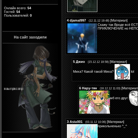
Онлайн всего:
54
Гостей:
54
Пользователей:
0
4
djamal997
[
Материал
]
(12.11.12 19:48)
Скажу так Вроде всё Е
ПРИКЛЮЧЕНИЕ но НЕПОН
На сайт заходили
5
Джио
[
Материал
]
(15.12.12 18:58)
Миха? Какой такой Миха?
lol
ваыпрвсапр
6
Нару-тян
[
Материал
(16.12.12 11:03)
мб его друг
3
Asiu001
[
Материал
]
(03.11.12 10:06)
прикольненько ^_^