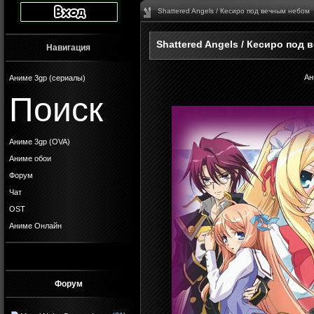
Shattered Angels / Кесиро под вечным небом
Shattered Angels / Кесиро под
Навигация
Ан
Аниме 3gp (сериалы)
Поиск
Аниме 3gp (OVA)
Аниме обои
Форум
Чат
OST
Аниме Онлайн
Форум