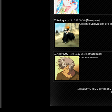
2
Кейкун
[
Материал
]
(15.10.12 00:58)
Советую девушкам его с
1
Alex4000
[
Материал
]
(10.10.12 06:40)
класное аниме
Добавлять комментарии мо