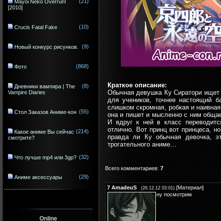
(21)
Mayoi Neko Overrun!
[2010]
(10)
Crucis Fatal Fake
(9)
Новый конкурс рисунков.
(868)
Фото
Краткое описание:
(8)
Дневники вампира | The
Обычная девушка Ку Сиратори ищет
Vampire Diaries
для учеников, точнее настоящий б
слишком скромная, робкая и наивная
(55)
Стол Заказов Аниме-кон
она и пишет и мысленно с ним общает
И вдруг к ней в класс переводитс
отлично. Вот принц вот принцеса, н
(214)
Какое аниме Вы сейчас
правда ли Ку обычная девочка, э
смотрите?
трогательного аниме…
(32)
Что лучше mp4 или 3gp?
Всего комментариев
:
7
(29)
Аниме аксессуары
7
AmadeuS
[
Материал
]
(26.12.12 03:01)
ну посмотрим
Online