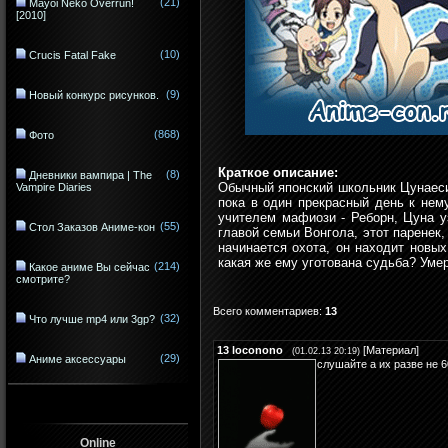
(21)
Mayoi Neko Overrun!
[2010]
(10)
Crucis Fatal Fake
(9)
Новый конкурс рисунков.
(868)
Фото
Краткое описание:
(8)
Дневники вампира | The
Обычный японский школьник Цунаеси
Vampire Diaries
пока в один прекрасный день к нем
учителем мафиози - Реборн, Цуна у
(55)
Стол Заказов Аниме-кон
главой семьи Вонгола, этот паренек,
начинается охота, он находит новых
какая же ему уготована судьба? Умер
(214)
Какое аниме Вы сейчас
смотрите?
Всего комментариев
:
13
(32)
Что лучше mp4 или 3gp?
13
loconono
[
Материал
]
(01.02.13 20:19)
(29)
Аниме аксессуары
слушайте а их разве не 6
Online