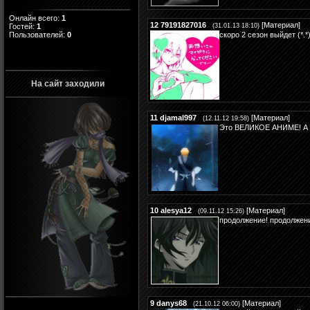
Онлайн всего:
1
12
79191827016
[
Материал
]
Гостей:
1
(31.01.13 18:10)
Пользователей:
0
скоро 2 сезон выйдет (*.
На сайт заходили
11
djamal997
[
Материал
]
(12.11.12 19:58)
Это ВЕЛИКОЕ АНИМЕ! А ка
10
alesya12
[
Материал
]
(09.11.12 15:26)
продолжение! продолжен
9
danys68
[
Материал
]
(21.10.12 06:00)