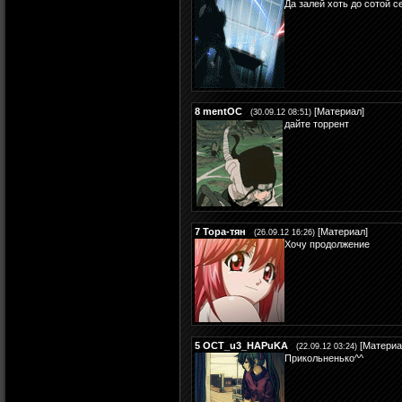
Да залей хоть до сотой с
8
mentOC
[
Материал
]
(30.09.12 08:51)
дайте торрент
7
Тора-тян
[
Материал
]
(26.09.12 16:26)
Хочу продолжение
5
OCT_u3_HAPuKA
[
Материа
(22.09.12 03:24)
Прикольненько^^