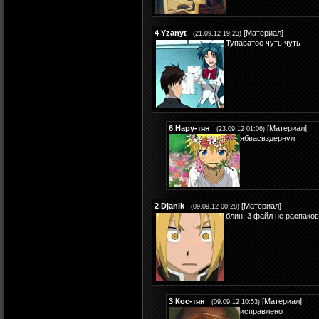
4
Yzanyt
[
Материал
]
(21.09.12 19:23)
Тупаватое чуть чуть
6
Нару-тян
[
Материал
]
(23.09.12 01:06)
ябвасвздернул
2
Djanik
[
Материал
]
(09.09.12 00:28)
блин, 3 файл не распако
3
Кос-тян
[
Материал
]
(09.09.12 10:53)
исправлено