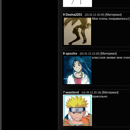
9
Dasha2201
[
Материал
]
(23.02.13 20:05)
Мне очень понравилось!))
8
spozho
[
Материал
]
(02.01.13 13:20)
классное аниме мне оче
7
wastlord
[
Материал
]
(14.09.12 20:16)
прикольно