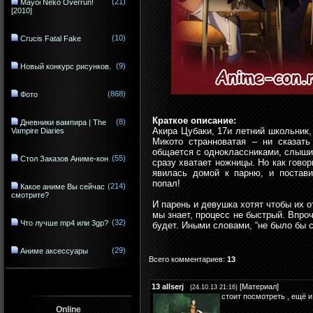
(21)
Mayoi Neko Overrun!
[2010]
(10)
Crucis Fatal Fake
(9)
Новый конкурс рисунков.
(868)
Фото
Краткое описание:
(8)
Дневники вампира | The
Акира Цубаки, 17и летний школьник,
Vampire Diaries
Микото странноватая – ни сказать
общается с одноклассниками, слышит 
(55)
Стол Заказов Аниме-кон
сразу хватает ножницы. Но как говор
явилась домой к парню, и постави
попал!
(214)
Какое аниме Вы сейчас
смотрите?
И парень и девушка хотят чтобы их 
мы знает, процесс не быстрый. Впроч
(32)
Что лучше mp4 или 3gp?
будет. Иными словами, “не было бы с
(29)
Аниме аксессуары
Всего комментариев
:
13
13
allserj
[
Материал
]
(24.10.13 21:16)
стоит посмотреть , ещё и
Online