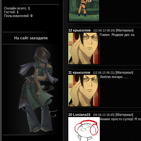
Онлайн всего:
1
Гостей:
1
Пользователей:
0
12
крысолов
[
Материал
]
(12.04.13 06:24)
Гомен. Яндере дес ка
На сайт заходили
11
крысолов
[
Материал
]
(12.04.13 06:21)
Люблю янгире......
10
Luniana15
[
Материал
]
(04.04.13 16:45)
Аниме просто супер! Я по