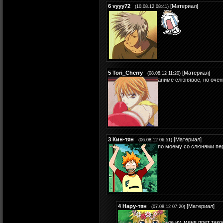
6
vyyy72
[
Материал
]
(10.08.12 08:41)
5
Tori_Cherry
[
Материал
]
(08.08.12 11:20)
аниме слюнявое, но очен
3
Кин-тян
[
Материал
]
(06.08.12 06:51)
по моему со слюнями пе
4
Нару-тян
[
Материал
]
(07.08.12 07:20)
да ну, меня прет так