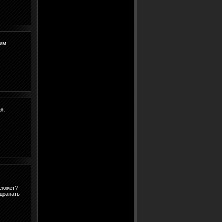
шим
я.
 сюжет?
 драпать