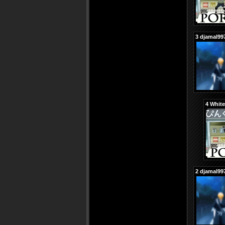
3
djamal99
4
White
2
djamal99