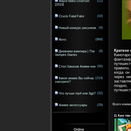
(21)
Mayoi Neko Overrun!
[2010]
(10)
Crucis Fatal Fake
(9)
Новый конкурс рисунков.
(868)
Фото
Краткое 
(8)
Дневники вампира | The
Кинотар
Vampire Diaries
фантазир
путешест
(55)
Стол Заказов Аниме-кон
правило,
когда он
через не
(214)
Какое аниме Вы сейчас
заставля
смотрите?
поздно,
путешест
(32)
Что лучше mp4 или 3gp?
Всего комм
(29)
Аниме аксессуары
11
Кин-тян
Online