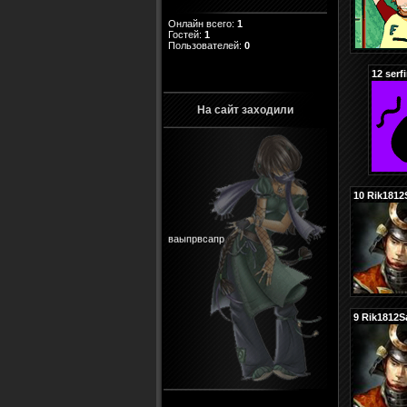
Онлайн всего:
1
Гостей:
1
Пользователей:
0
12
serf
На сайт заходили
10
Rik1812
ваыпрвсапр
9
Rik1812S