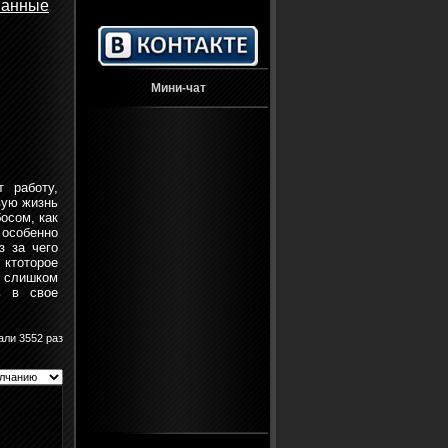
ванные
Мини-чат
 работу,
вую жизнь
осом, как
 особенно
з за чего
 ктоторое
о слишком
ь в свое
али 3552 раз