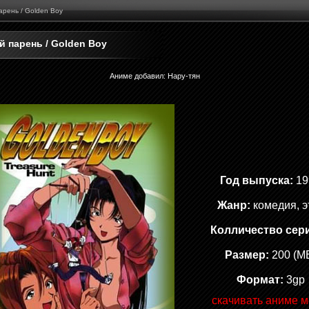
арень / Golden Boy
й парень / Golden Boy
Аниме добавил
:
Нару-тян
Год выпуска:
19
Жанр:
комедия, э
Колличество сер
Размер:
200 (M
Формат:
3gp
скачивать аниме м