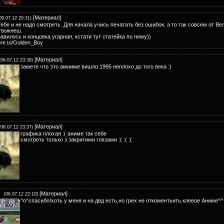
[
Материал
]
09.07.12 20:31)
тебе и не надо смотреть. Для начала учись печатать без ошибок, а то так совсем от Ве
твыкнеш.
авилось и концовка угарная, кстати тут статейка по нему))
more.to/Golden_Boy
[
Материал
]
(06.07.12 23:39)
замете что это амниме вишло 1995 неплохо до того века :)
[
Материал
]
(06.07.12 23:37)
графика плохая :( аниме так себе
смотреть только з закритими глазами :( :( :(
[
Материал
]
(06.07.12 22:10)
^o^спасибо!хоть у меня и на двд есть,но грех не откоментьить.клевое Аниме^^