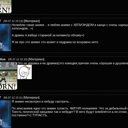
7
[
Материал
]
(06.07.12 15:13)
Нелюблю такие аниме .. я люблю аниме с ХЕПИЭНДОМ в канце с очень харо
хепиэндом...=)
А драмы я вабще стараной за киламетр обхажу=)
Я не про это аниме это может и недрама но всеравно нето.
ilua
[
Материал
]
(06.07.12 22:10)
Это не дорама и не драмма)это комедия,причем очень хорошая и душевна
7
[
Материал
]
(06.07.12 15:11)
Я аниме несмотрел и небуду смотреть...
По аписаниюв идно что аниме тупасть. ФИГНЯ полнаяяяя. Что за дебильнеый
Тоесть логической канцовки так и небудет? В него будут влюблятся а он отних
постаянно?=) ТУПАСТЬ.