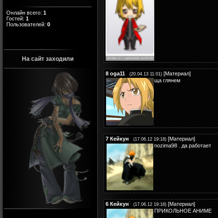
Онлайн всего:
1
Гостей:
1
Пользователей:
0
На сайт заходили
8
oga11
[
Материал
]
(20.04.13 11:01)
ща глянем
7
Кейкун
[
Материал
]
(17.06.12 19:18)
nozima98 . да работает
6
Кейкун
[
Материал
]
(17.06.12 19:18)
ПРИКОЛЬНОЕ АНИМЕ