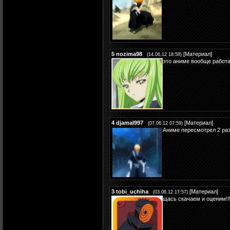
5
nozima98
[
Материал
]
(14.06.12 18:58)
это аниме вообще работ
4
djamal997
[
Материал
]
(07.06.12 07:59)
Аниме пересмотрел 2 раз
3
tobi_uchiha
[
Материал
]
(03.06.12 17:57)
щась скачаем и оценим!!!!