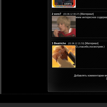
2
xoro7
[
Материал
]
(03.06.12 00:27)
ммм интересное содержа
1
Beatriche
[
Материал
]
(02.06.12 21:53)
О,спасибо,посмотрим.)
Добавлять комментарии мо