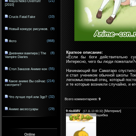
(21)
Mayoi Neko Overrun!
[2010]
(10)
Crucis Fatal Fake
(9)
Новый конкурс рисунков.
(868)
Фото
Краткое описание:
(8)
Дневники вампира | The
«Если бы боги действительно су
Vampire Diaries
Интересно, чего бы люди пожелали?
(55)
Стол Заказов Аниме-кон
Начинающий бог Саматаро спустилс
и стал учеником обычной школы Ток
легкомысленный отец, который посто
(214)
Какое аниме Вы сейчас
и те которые возникли случайно, и ег
смотрите?
(32)
Что лучше mp4 или 3gp?
Всего комментариев
:
9
(29)
Аниме аксессуары
9
rioAMV
[
Материал
]
(17.11.13 00:32)
ошибка
Online