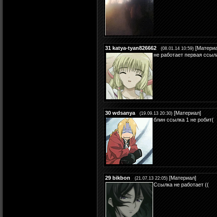
31
katya-tyan826662
[
Матери
(08.01.14 10:59)
не работает первая ссыл
30
wdsanya
[
Материал
]
(19.09.13 20:30)
блин ссылка 1 не робит(
29
bikbon
[
Материал
]
(21.07.13 22:05)
Ссылка не работает ((