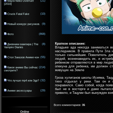
(21)
Mayoi Neko Overrun!
[2010]
(10)
Crucis Fatal Fake
(9)
Новый конкурс рисунков.
(868)
Фото
Краткое описание:
(8)
Дневники вампира | The
Владыке ада некогда заниматься в
Vampire Diaries
наследником. В правила Пути Зла 
только сильнейшие. Повелитель де
(55)
Стол Заказов Аниме-кон
людей, возненавидеть их, и истреб
ребенком отправляются в мир людей
опекуна для ребенка, им должен ст
(214)
Какое аниме Вы сейчас
живущих на Земле
смотрите?
Гроза хулиганов школы Исияма, Тацу
(32)
Что лучше mp4 или 3gp?
тихо отдыхал у реки. Там он и п
понравился. Само собой, когда поя
был не в восторге и даже пытался
(29)
Аниме аксессуары
привело, и Тацуми был вынужден взя
Всего комментариев
:
35
Online