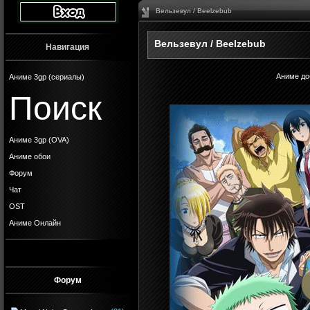
Вельзевул / Beelzebub
Вельзевул / Beelzebub
Навигация
Аниме до
Аниме 3gp (сериалы)
Поиск
Аниме 3gp (OVA)
Аниме обои
Форум
Чат
OST
Аниме Онлайн
Форум