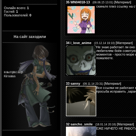
35
WN04018-13
[
Материал
]
(09.06.15 13:01)
скиньте плиз ссылку на 
Онлайн всего:
1
Гостей:
1
Пользователей:
0
На сайт заходили
34
i_love_anime
[
Материал
]
(15.12.14 19:10)
Не знаю работает ли оно 
любителям боёв советую
моментов - просто море 
пожалеете.
ваыпрвсапр
Kiraaaa
33
sanny
[
Материал
]
(09.11.14 23:31)
Все ссылки не работают 
просьба исправить ,зара
32
sancho_smile
[
Материал
]
(18.01.14 20:16)
ЕЖЕ НИЧЕГО НЕ РАБОТ