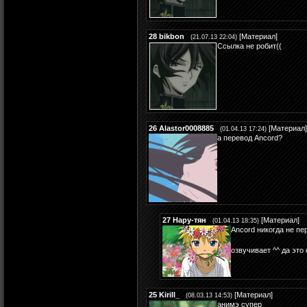
28
bikbon
[
Материал
]
(21.07.13 22:04)
Ссылка не робит((
26
Alastor0008885
[
Материал
]
(01.04.13 17:24)
а перевод Ancord?
27
Нару-тян
[
Материал
]
(01.04.13 18:35)
Ancord никогда не пе
озвучивает ^^ да это
25
Kirill_
[
Материал
]
(08.03.13 14:53)
анимэ супер