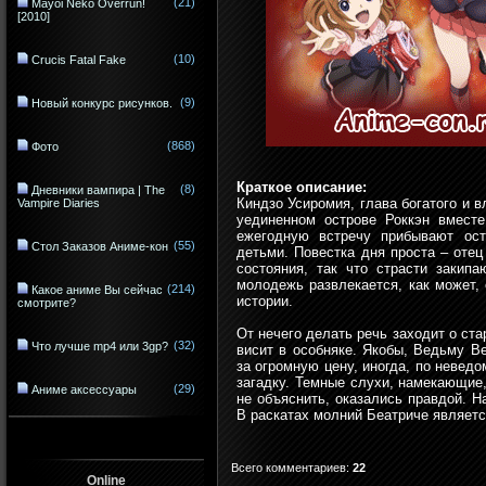
(21)
Mayoi Neko Overrun!
[2010]
(10)
Crucis Fatal Fake
(9)
Новый конкурс рисунков.
(868)
Фото
Краткое описание:
(8)
Дневники вампира | The
Киндзо Усиромия, глава богатого и в
Vampire Diaries
уединенном острове Роккэн вмест
ежегодную встречу прибывают ос
(55)
Стол Заказов Аниме-кон
детьми. Повестка дня проста – отец
состояния, так что страсти закип
молодежь развлекается, как может,
(214)
Какое аниме Вы сейчас
истории.
смотрите?
От нечего делать речь заходит о ста
(32)
Что лучше mp4 или 3gp?
висит в особняке. Якобы, Ведьму В
за огромную цену, иногда, по неведо
загадку. Темные слухи, намекающие
(29)
Аниме аксессуары
не объяснить, оказались правдой. Н
В раскатах молний Беатриче являетс
Всего комментариев
:
22
Online