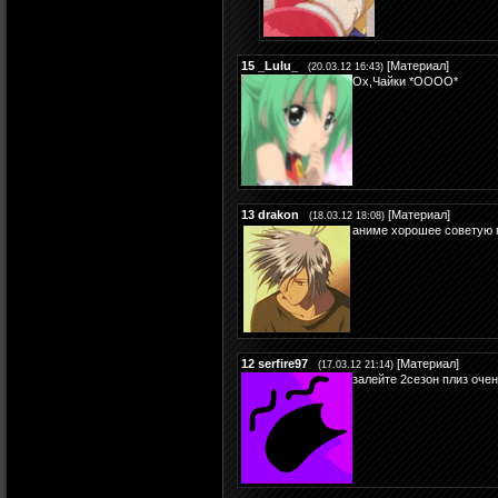
15
_Lulu_
[
Материал
]
(20.03.12 16:43)
Ох,Чайки *ОООО*
13
drakon
[
Материал
]
(18.03.12 18:08)
аниме хорошее советую 
12
serfire97
[
Материал
]
(17.03.12 21:14)
залейте 2сезон плиз очен