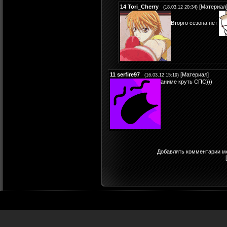
14
Tori_Cherry
[
Материал
(18.03.12 20:34)
Вторго сезона нет
11
serfire97
[
Материал
]
(16.03.12 15:19)
аниме круть СПС)))
Добавлять комментарии мо