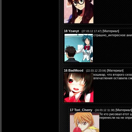
18
Yzanyt
[
Материал
]
(27.03.12 17:47)
страшно_интересное ани
16
BadMood
[
Материал
]
(22.03.12 23:04)
кошмар, что второго сезо
впечатления оставила см
17
Tori_Cherry
[
Материал
]
(24.03.12 11:38)
Те кто рисовал етот 
перенесли на не опр