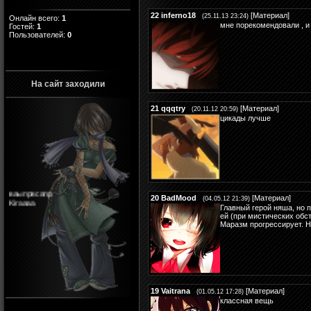
22
inferno18
[
Материал
]
(25.11.13 23:24)
Онлайн всего:
1
мне порекомендовали , и 
Гостей:
1
Пользователей:
0
На сайт заходили
21
qqqtry
[
Материал
]
(20.11.12 20:59)
цикады лучше
ваыпрвсапр
Kiraaaa
20
BadMood
[
Материал
]
(04.05.12 21:39)
Главный герой няша, но п
ей (при мистических обст
Маразм прогрессирует. Н
19
Vaitrana
[
Материал
]
(01.05.12 17:28)
классная вещь