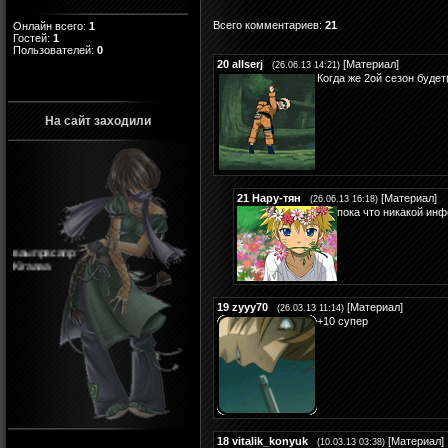
Всего комментариев
:
21
Онлайн всего:
1
Гостей:
1
Пользователей:
0
20
allserj
[
Материал
]
(26.06.13 14:21)
Когда же 2ой сезон будет(
На сайт заходили
21
Нару-тян
[
Материал
]
(26.06.13 16:18)
пока что никакой инф
ваыпрвсапр
Kiraaaa
19
zyyy70
[
Материал
]
(26.03.13 11:14)
+10 супер
18
vitalik_konyuk
[
Материал
]
(10.03.13 03:38)