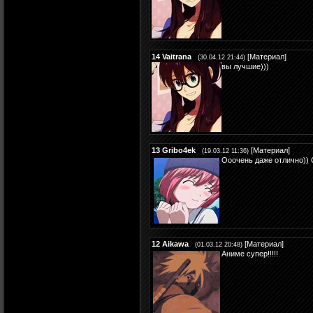
14
Vaitrana
[
Материал
]
(30.04.12 21:44)
вы лучшие)))
13
Gribo4ek
[
Материал
]
(19.03.12 11:36)
Ооочень даже отлично)) 
12
Aikawa
[
Материал
]
(01.03.12 20:48)
Аниме супер!!!!!