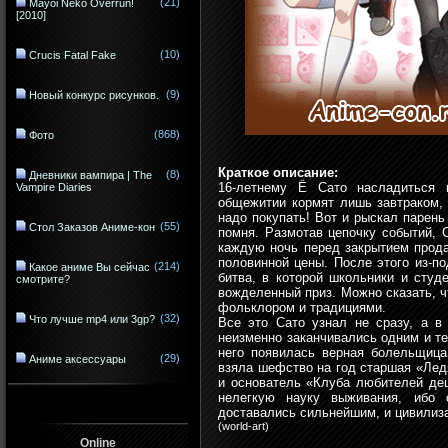
(21)
Mayoi Neko Overrun!
[2010]
(10)
Crucis Fatal Fake
(9)
Новый конкурс рисунков.
(868)
Фото
Краткое описание:
(8)
Дневники вампира | The
16-летнему Ё Сато насладиться
Vampire Diaries
общежитии кормят лишь завтраком, 
надо покупать! Вот и рыскал парень
(55)
Стол Заказов Аниме-кон
помня. Размотав цепочку событий, С
каждую ночь перед закрытием прода
половинной цены. После этого из-п
(214)
Какое аниме Вы сейчас
битва, в которой школьники и студ
смотрите?
вожделенный приз. Можно сказать, ч
фольклором и традициями.
(32)
Что лучше mp4 или 3gp?
Все это Сато узнал не сразу, а в
неизменно заканчивались одним и те
него появилась верная болельщица
(29)
Аниме аксессуары
взяла шефство на год старшая «Лед
и основатель «Клуба любителей деш
нелегкую науку выживания, ибо
доставались сильнейшим, и цивилиза
(
world-art
)
Online