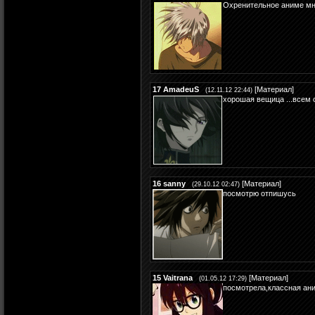
Охренительное аниме мн
17
AmadeuS
[
Материал
]
(12.11.12 22:44)
хорошая вещица ...всем 
16
sanny
[
Материал
]
(29.10.12 02:47)
посмотрю отпишусь
15
Vaitrana
[
Материал
]
(01.05.12 17:29)
посмотрела,классная ан