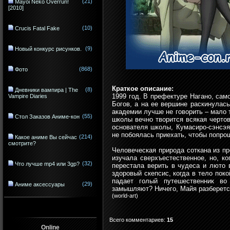
(21)
Mayoi Neko Overrun!
[2010]
(10)
Crucis Fatal Fake
(9)
Новый конкурс рисунков.
(868)
Фото
Краткое описание:
(8)
Дневники вампира | The
1999 год. В префектуре Нагано, сам
Vampire Diaries
Богов, а на ее вершине раскинулас
академии лучше не говорить – мало т
(55)
Стол Заказов Аниме-кон
школы вечно творится всякая черто
основателя школы, Кумасиро-сэнсэя
не побоялась приехать, чтобы попр
(214)
Какое аниме Вы сейчас
смотрите?
Человеческая природа соткана из пр
изучала сверхъестественное, но, к
(32)
Что лучше mp4 или 3gp?
перестала верить в чудеса и люто 
здоровый скепсис, когда в тело пок
падает голый путешественник во
(29)
Аниме аксессуары
замышляют? Ничего, Майя разберется
(
world-art
)
Всего комментариев
:
15
Online