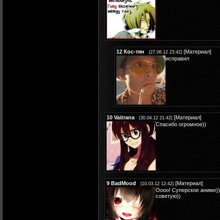
12
Кос-тян
[
Материал
]
(27.06.12 23:42)
исправил
10
Vaitrana
[
Материал
]
(30.04.12 21:42)
Спасибо огромное))
9
BadMood
[
Материал
]
(10.03.12 12:42)
Оооо! Суперское аниме)
советую))