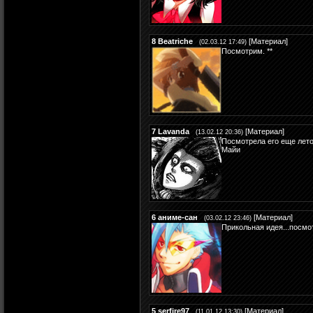
8
Beatriche
[
Материал
]
(02.03.12 17:49)
Посмотрим. **
7
Lavanda
[
Материал
]
(13.02.12 20:36)
Посмотрела его еще лето
Майи
6
аниме-сан
[
Материал
]
(03.02.12 23:46)
Прикольная идея...посмот
5
serfire97
[
Материал
]
(11.01.12 13:30)