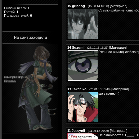
15
grindog
[
Материал
]
(15.08.14 16:30)
Онлайн всего:
1
Ссылки рабочие, спасибо
Гостей:
1
Пользователей:
0
На сайт заходили
14
Suzumi
[
Материал
]
(27.10.13 18:25)
Ржачное аниме) люблю пр
ваыпрвсапр
Kiraaaa
13
Takehiko
[
Материал
]
(24.01.13 13:48)
ща заценю =)
11
Jessynii
[
Материал
]
(24.06.12 09:36)
Не скачивается Т____Т Г