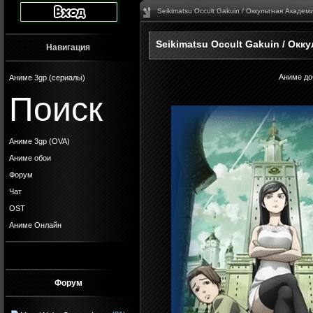
Seikimatsu Occult Gakuin / Оккультная Академ
Seikimatsu Occult Gakuin / Окк
Навигация
Аниме до
Аниме 3gp (сериалы)
Поиск
Аниме 3gp (OVA)
Аниме обои
Форум
Чат
OST
Аниме Онлайн
Форум