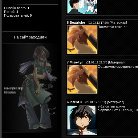
Онлайн всего:
1
Гостей:
1
Пользователей:
0
8
Beatriche
[
Материал
]
(02.03.12 17:50)
Посмотрю тоже. **
На сайт заходили
7
Misa-tyn
[
Материал
]
(21.02.12 22:34)
Оо...помню,смотрели-см
ваыпрвсапр
Kiraaaa
6
intent11
[
Материал
]
(28.01.12 10:11)
7-12 битый архив
в архиве нет 11 серии, 1