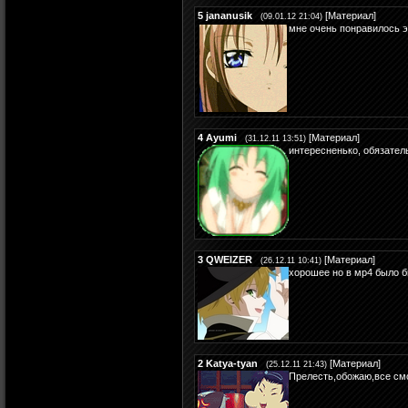
5
jananusik
[
Материал
]
(09.01.12 21:04)
мне очень понравилось э
4
Ayumi
[
Материал
]
(31.12.11 13:51)
интересненько, обязател
3
QWEIZER
[
Материал
]
(26.12.11 10:41)
хорошее но в мр4 было 
2
Katya-tyan
[
Материал
]
(25.12.11 21:43)
Прелесть,обожаю,все смо