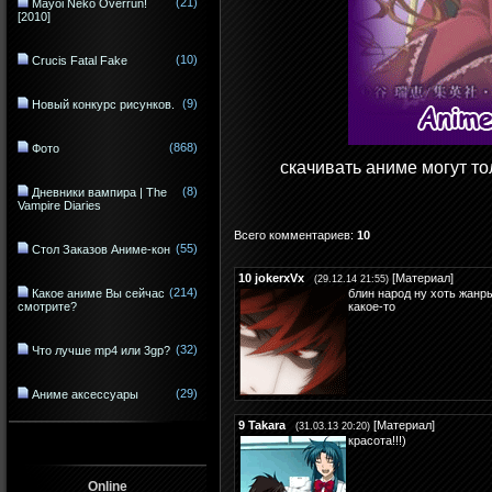
(21)
Mayoi Neko Overrun!
[2010]
(10)
Crucis Fatal Fake
(9)
Новый конкурс рисунков.
(868)
Фото
скачивать аниме могут т
(8)
Дневники вампира | The
Vampire Diaries
Всего комментариев
:
10
(55)
Стол Заказов Аниме-кон
10
jokerxVx
[
Материал
]
(29.12.14 21:55)
(214)
Какое аниме Вы сейчас
блин народ ну хоть жанры
смотрите?
какое-то
(32)
Что лучше mp4 или 3gp?
(29)
Аниме аксессуары
9
Takarа
[
Материал
]
(31.03.13 20:20)
красота!!!)
Online