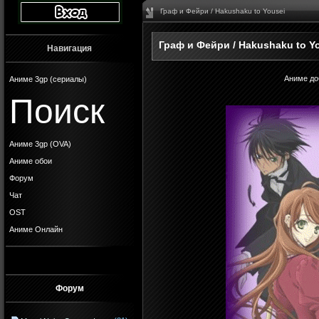
Граф и Фейри / Hakushaku to Yousei
Граф и Фейри / Hakushaku to Y
Навигация
Аниме до
Аниме 3gp (сериалы)
Поиск
Аниме 3gp (OVA)
Аниме обои
Форум
Чат
OST
Аниме Онлайн
Форум