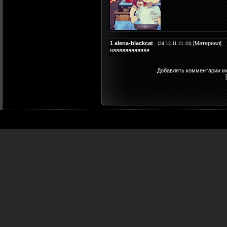
1
alena-blackcat
[
Материал
]
(24.12.11 21:10)
няяяяяяяяяяяя
Добавлять комментарии мо