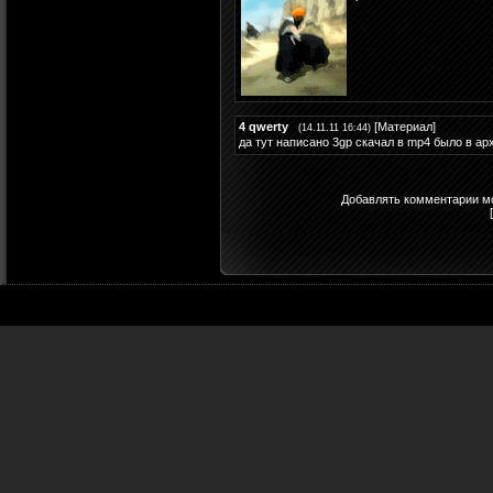
4
qwerty
[
Материал
]
(14.11.11 16:44)
да тут написано 3gp скачал в mp4 было в арх
Добавлять комментарии мо