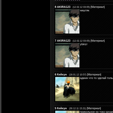
8
AKIRA123
[
Материал
]
(12.02.12 03:05)
ништяк
7
AKIRA123
[
Материал
]
(12.02.12 03:05)
ybinzr
6
Кейкун
[
Материал
]
(18.01.12 10:57)
админ что то зделай толь
5
Кейкун
[
Материал
]
(30.12.11 15:21)
прикольное но токо качае