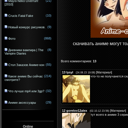
(21)
Mayoi Neko Overrun!
[2010]
(10)
Crucis Fatal Fake
(9)
Новый конкурс рисунков.
(868)
Фото
скачивать аниме могут т
(8)
Дневники вампира | The
Vampire Diaries
Всего комментариев
:
13
(55)
Стол Заказов Аниме-кон
13
lysyl
[
Материал
]
(24.08.15 19:08)
(214)
Какое аниме Вы сейчас
что-то не получанется ск
смотрите?
(32)
Что лучше mp4 или 3gp?
(29)
Аниме аксессуары
12
gorelov12alex
[
Материал
]
(02.10.12 23:56)
тут всего в аниме 3 сери
Online