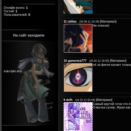
Онлайн всего:
1
Гостей:
1
Пользователей:
0
11
talilas
[
Материал
]
(26.08.12 16:28)
Не плохое)
На сайт заходили
10
данилка777
[
Материал
]
(29.02.12 18:05)
чё за фигня качает тольк
ваыпрвсапр
9
drift
[
Материал
]
(24.02.12 00:04)
Самый крутой эччи что я
Озвучка супер. Жрал как