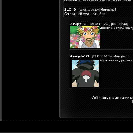
1
zOnD
[
Материал
]
(03.08.11 09:10)
Оч класний мульт качайте!
2
Нару-тян
[
Материал
]
(04.08.11 12:43)
Аниме >.< какой нахе
4
nagato124
[
Материал
]
(05.11.11 20:43)
мультики на другом са
Добавлять комментарии мо