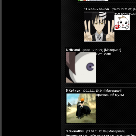
11
иваниванов
[
(09.03.13 21:01)
все анимешки
6
Hizumi
[
Материал
]
(08.01.12 23:24)
Вот Вот!!!
5
Кейкун
[
Материал
]
(30.12.11 15:24)
прикольний мульт
3
Giena009
[
Материал
]
(27.09.11 22:28)
Анимешка так себе детская уж через чур (ну