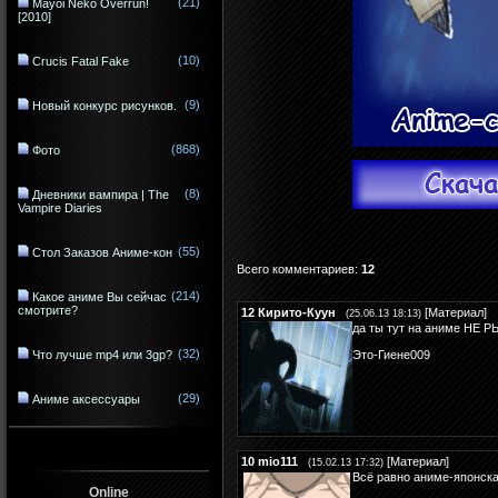
(21)
Mayoi Neko Overrun!
[2010]
(10)
Crucis Fatal Fake
(9)
Новый конкурс рисунков.
(868)
Фото
(8)
Дневники вампира | The
Vampire Diaries
(55)
Стол Заказов Аниме-кон
Всего комментариев
:
12
(214)
Какое аниме Вы сейчас
смотрите?
12
Кирито-Куун
[
Материал
]
(25.06.13 18:13)
да ты тут на аниме НЕ Р
(32)
Что лучше mp4 или 3gp?
Это-Гиене009
(29)
Аниме аксессуары
10
mio111
[
Материал
]
(15.02.13 17:32)
Всё равно аниме-японска
Online