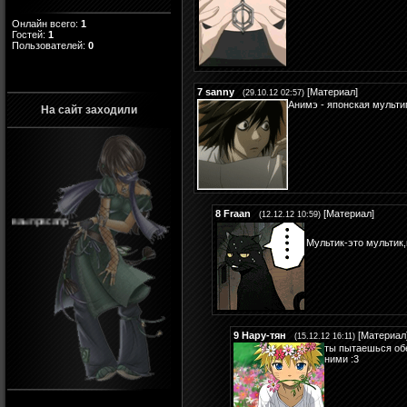
Онлайн всего:
1
Гостей:
1
Пользователей:
0
7
sanny
[
Материал
]
(29.10.12 02:57)
Анимэ - японская мульти
На сайт заходили
ваыпрвсапр
8
Fraan
[
Материал
]
(12.12.12 10:59)
Мультик-это мультик
9
Нару-тян
[
Материал
(15.12.12 16:11)
ты пытаешься обе
ними :3