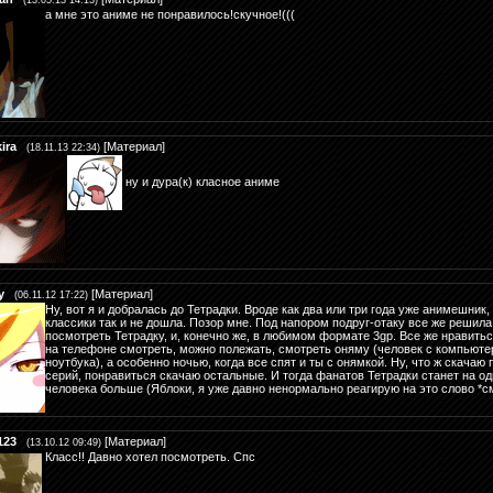
(13.05.13 14:13)
а мне это аниме не понравилось!скучное!(((
kira
[
Материал
]
(18.11.13 22:34)
ну и дура(к) класное аниме
y
[
Материал
]
(06.11.12 17:22)
Ну, вот я и добралась до Тетрадки. Вроде как два или три года уже анимешник, 
классики так и не дошла. Позор мне. Под напором подруг-отаку все же решила
посмотреть Тетрадку, и, конечно же, в любимом формате 3gp. Все же нравить
на телефоне смотреть, можно полежать, смотреть оняму (человек с компьюте
ноутбука), а особенно ночью, когда все спят и ты с онямкой. Ну, что ж скачаю
серий, понравиться скачаю остальные. И тогда фанатов Тетрадки станет на од
человека больше (Яблоки, я уже давно ненормально реагирую на это слово *
123
[
Материал
]
(13.10.12 09:49)
Класс!! Давно хотел посмотреть. Спс