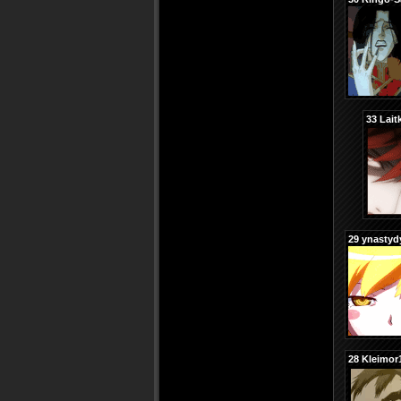
33
Lait
29
ynastyd
28
Kleimor