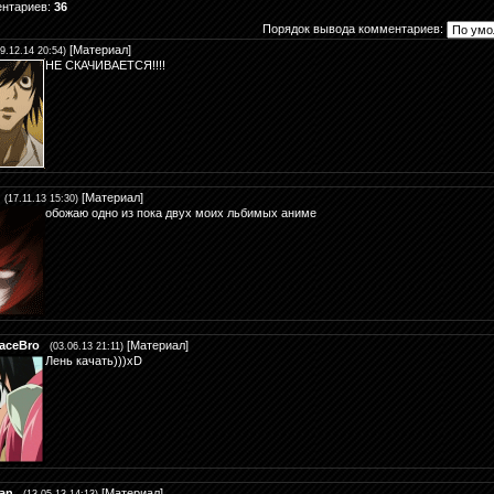
ентариев
:
36
Порядок вывода комментариев:
[
Материал
]
29.12.14 20:54)
НЕ СКАЧИВАЕТСЯ!!!!
[
Материал
]
(17.11.13 15:30)
обожаю одно из пока двух моих льбимых аниме
aceBro
[
Материал
]
(03.06.13 21:11)
Лень качать)))xD
an
[
Материал
]