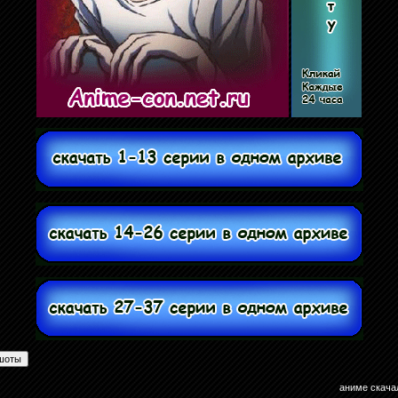
аниме скача