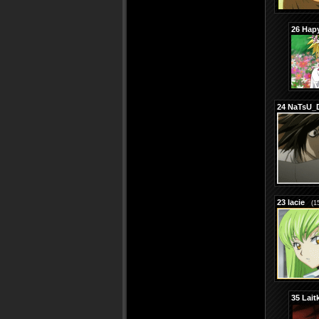
26
Нар
24
NaTsU_
23
lacie
(1
35
Lait