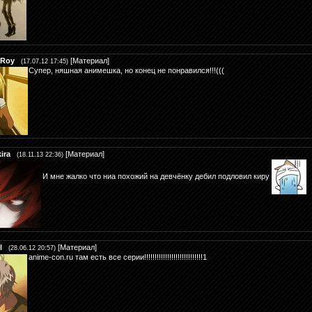
eRoy
[
Материал
]
(17.07.12 17:45)
Супер, няшная анимешка, но конец не понравился!!!(((
kira
[
Материал
]
(18.11.13 22:36)
И мне жалко что ниа похожий на девчёнку дебил подловил киру
l
[
Материал
]
(28.06.12 20:57)
anime-con.ru там есть все серии!!!!!!!!!!!!!!!!!!!!!!!!!!!!1