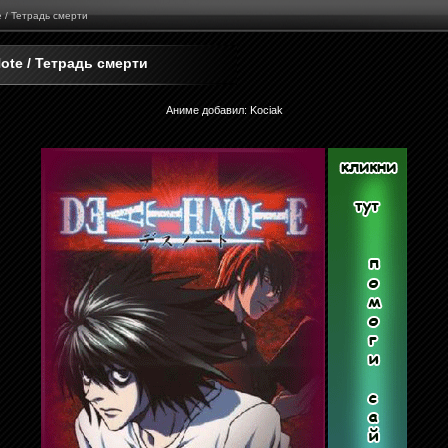
e / Тетрадь смерти
ote / Тетрадь смерти
Аниме добавил
:
Kociak