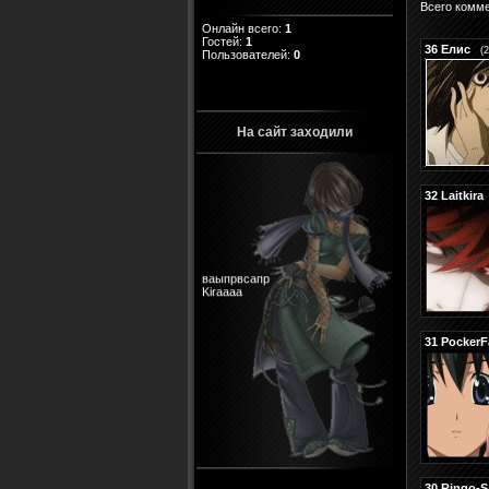
Всего комм
Онлайн всего:
1
Гостей:
1
36
Елис
(
Пользователей:
0
На сайт заходили
32
Laitkira
ваыпрвсапр
Kiraaaa
31
PockerF
30
Ringo-S