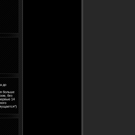
а до
ся больше
ром, без
 первые 14
ного
смущается*)