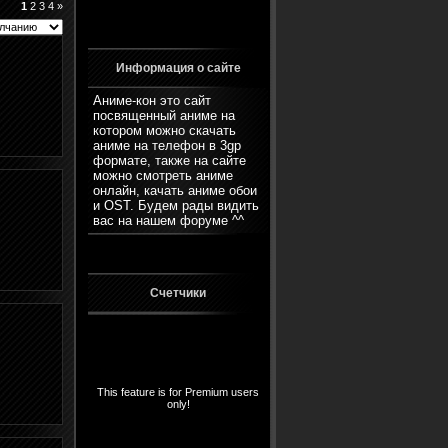
1
2
3
4
»
Информация о сайте
Аниме-кон это сайт
посвященный аниме на
котором можно скачать
аниме на телефон в 3gp
формате, также на сайте
можно смотреть аниме
онлайн, качать аниме обои
и OST. Будем рады видить
вас на нашем
форуме
^^
Счетчики
This feature is for Premium users
only!