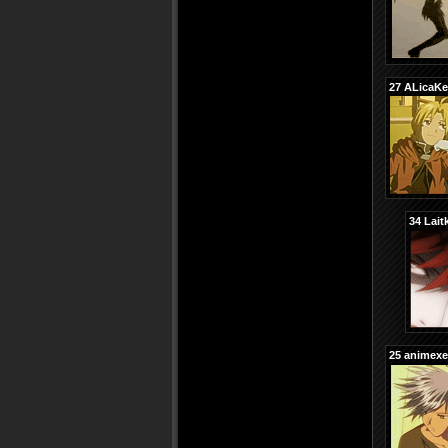
27
ALicaK
34
Lait
25
animexe