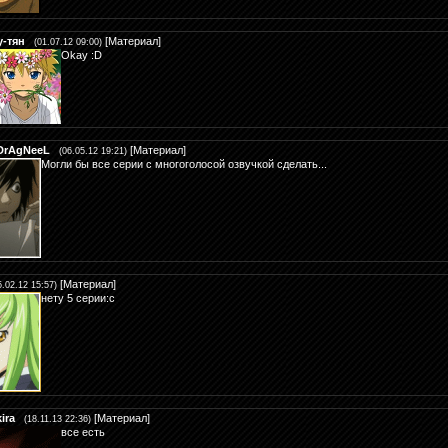
у-тян
[
Материал
]
(01.07.12 09:00)
Okay :D
DrAgNeeL
[
Материал
]
(06.05.12 19:21)
Могли бы все серии с многоголосой озвучкой сделать...
[
Материал
]
5.02.12 15:57)
нету 5 серии:с
kira
[
Материал
]
(18.11.13 22:36)
все есть