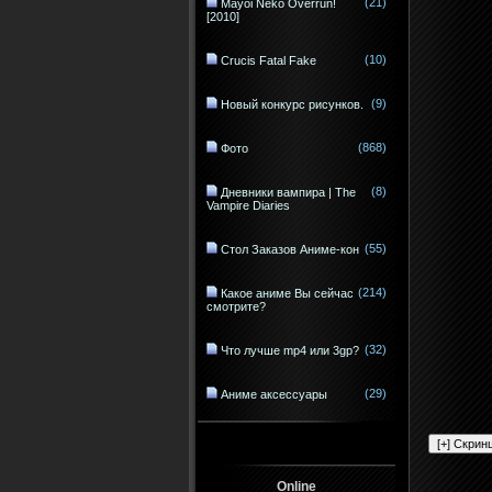
(21)
Mayoi Neko Overrun!
[2010]
(10)
Crucis Fatal Fake
(9)
Новый конкурс рисунков.
(868)
Фото
(8)
Дневники вампира | The
Vampire Diaries
(55)
Стол Заказов Аниме-кон
(214)
Какое аниме Вы сейчас
смотрите?
(32)
Что лучше mp4 или 3gp?
(29)
Аниме аксессуары
Online