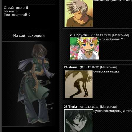
Онлайн всего:
5
Гостей:
5
Пользователей:
0
26
Нару-тян
[
Материал
]
На сайт заходили
(10.03.13 03:28)
моя любимая ^^
24
sloun
[
Материал
]
(11.11.12 19:51)
суперскаа нашка
23
Tieria
[
Материал
]
(01.11.12 14:17)
нужно посмотреть, интер