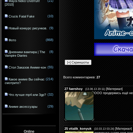
(21)
Mayoi Neko Overrun!
[2010]
(10)
Crucis Fatal Fake
(9)
Новый конкурс рисунков.
(868)
Фото
(8)
Дневники вампира | The
Vampire Diaries
(55)
Стол Заказов Аниме-кон
Всего комментариев
:
27
(214)
Какое аниме Вы сейчас
смотрите?
27
faershoy
[
Материал
]
(13.06.13 20:11)
ООО продержись ещё не
(32)
Что лучше mp4 или 3gp?
(29)
Аниме аксессуары
25
vitalik_konyuk
[
Материал
]
(10.03.13 03:24)
Online
анимешка супер мне пон