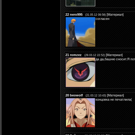
22
nero995
[
Материал
]
(31.05.12 09:58)
согласен
21
romzez
[
Материал
]
(29.03.12 22:52)
да да,башню сносит.Я по
20
beowolf
[
Материал
]
(21.03.12 10:43)
концовка не печатлила(