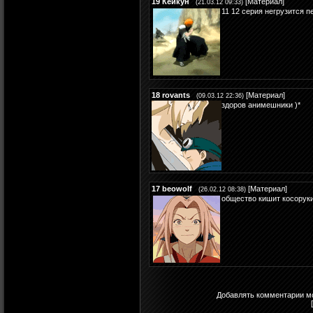
19
Кейкун
[
Материал
]
(21.03.12 09:33)
11 12 серия негрузится п
18
rovants
[
Материал
]
(09.03.12 22:36)
здоров анимешники )*
17
beowolf
[
Материал
]
(26.02.12 08:38)
общество кишит косоруки
Добавлять комментарии мо