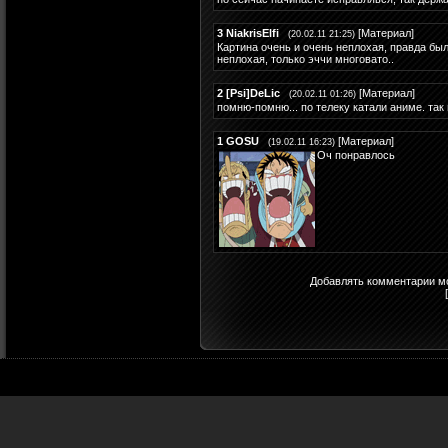
3
NiakrisElfi
[
Материал
]
(20.02.11 21:25)
Картина очень и очень неплохая, правда бы
неплохая, только эччи многовато..
2
[Psi]DeLic
[
Материал
]
(20.02.11 01:26)
помню-помню... по телеку катали аниме. так
1
GOSU
[
Материал
]
(19.02.11 16:23)
Оч понравлось
Добавлять комментарии мо