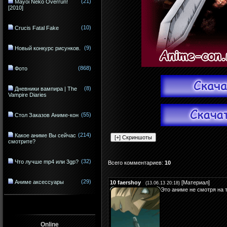
(21)
Mayoi Neko Overrun!
[2010]
(10)
Crucis Fatal Fake
(9)
Новый конкурс рисунков.
(868)
Фото
(8)
Дневники вампира | The
Vampire Diaries
(55)
Стол Заказов Аниме-кон
(214)
Какое аниме Вы сейчас
смотрите?
(32)
Что лучше mp4 или 3gp?
Всего комментариев
:
10
(29)
Аниме аксессуары
10
faershoy
[
Материал
]
(13.06.13 20:18)
Это аниме не смотря на т
Online