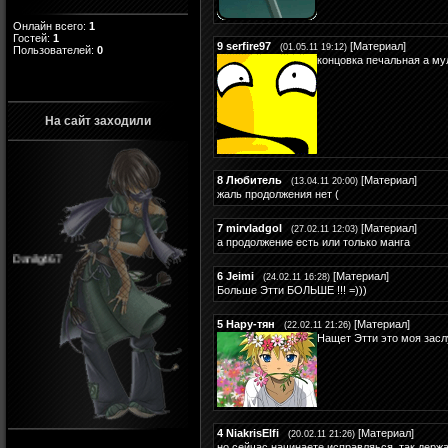
Онлайн всего:
1
Гостей:
1
9
serfire97
[
Материал
]
(01.05.11 19:12)
Пользователей:
0
концовка печальная а му
На сайт заходили
8
Любитель
[
Материал
]
(13.04.11 20:00)
жаль продолжения нет (
7
mirvladgol
[
Материал
]
(27.02.11 12:03)
а продолжение есть или только манга
Danilg467
6
Jeimi
[
Материал
]
(24.02.11 16:28)
Больше Этти БОЛЬШЕ !!! =)))
5
Нару-тян
[
Материал
]
(22.02.11 21:26)
Нащет Этти это моя зас
4
NiakrisElfi
[
Материал
]
(20.02.11 21:26)
но сейчас начинаете исправляься, так держа