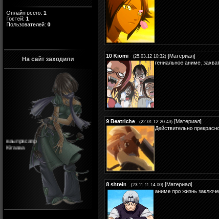
Онлайн всего:
1
Гостей:
1
Пользователей:
0
10
Kiomi
[
Материал
]
(25.03.12 10:32)
На сайт заходили
гениальное аниме, захва
9
Beatriche
[
Материал
]
(22.01.12 20:43)
Действительно прекрасное
ваыпрвсапр
Kiraaaa
8
shtein
[
Материал
]
(23.11.11 14:00)
аниме про жизнь заключ