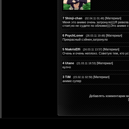
7
Shinji-chan
[
Материал
]
(02.04.11 01:48)
Меня это аниме очень затронуло)))Я ревела 
стоит,но не судите по обложке)))Это аниме 
6
PsychLoner
[
Материал
]
(26.03.11 19:48)
Прекрасный сэйнен,затронуло
5
NiakrisElfi
[
Материал
]
(24.03.11 13:57)
Очень и очень неплохо. Советую тем, кто ус
4
Utane
[
Материал
]
(21.03.11 18:53)
кул=о
3
TiM
[
Материал
]
(15.02.11 02:59)
аниме супер
Добавлять комментарии мо