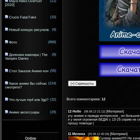
(21)
Mayoi Neko Overrun!
[2010]
(10)
Crucis Fatal Fake
(9)
Новый конкурс рисунков.
(868)
Фото
(8)
Дневники вампира | The
Vampire Diaries
(55)
Стол Заказов Аниме-кон
(214)
Какое аниме Вы сейчас
смотрите?
Всего комментариев
:
12
(32)
Что лучше mp4 или 3gp?
12
Hollo
[
Материал
]
(29)
(08.08.13 21:12)
Аниме аксессуары
угу аниме и правда интересное , но большо
и у меня огромная БЕДА! с 13-25 серию не с
прошу помощи (
11
Мелена
[
Материал
]
(20.08.12 00:29)
Online
Супеер аниме!!!!! Не хоч