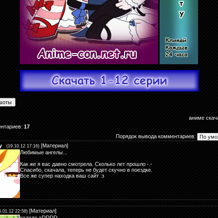
аниме скач
ентариев
:
17
Порядок вывода комментариев:
y
[
Материал
]
(19.10.12 17:16)
Любимые ангелы...
Как же я вас давно смотрела. Сколько лет прошло -.-
Спасибо, скачала, теперь не будет скучно в поездке.
Все же супер находка ваш сайт :з
[
Материал
]
6.01.12 22:58)
ххахах xDDDD