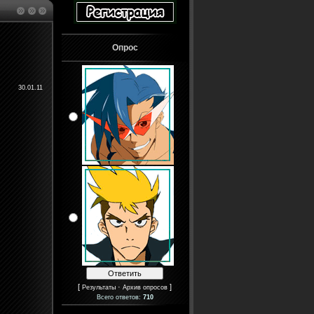
Опрос
30.01.11
[
·
]
Результаты
Архив опросов
Всего ответов:
710