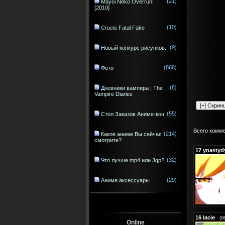
(21)
Mayoi Neko Overrun!
[2010]
(10)
Crucis Fatal Fake
(9)
Новый конкурс рисунков.
(868)
Фото
(8)
Дневники вампира | The
Vampire Diaries
(55)
Стол Заказов Аниме-кон
Всего комм
(214)
Какое аниме Вы сейчас
смотрите?
17
ynastyd
(32)
Что лучше mp4 или 3gp?
(29)
Аниме аксессуары
16
lacie
(0
Online