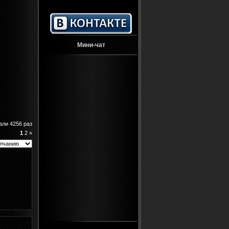
Мини-чат
али 4256 раз
1
2
»