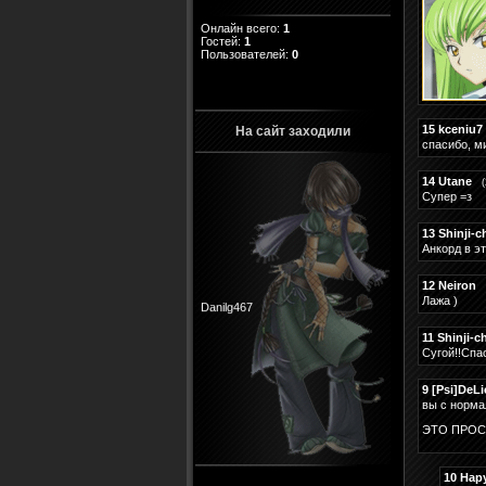
Онлайн всего:
1
Гостей:
1
Пользователей:
0
15
kceniu7
На сайт заходили
спасибо, м
14
Utane
Супер =з
13
Shinji-c
Анкорд в эт
12
Neiron
Danilg467
Лажа )
11
Shinji-c
Сугой!!Спа
9
[Psi]DeLi
вы с норма
ЭТО ПРОС
10
Нар