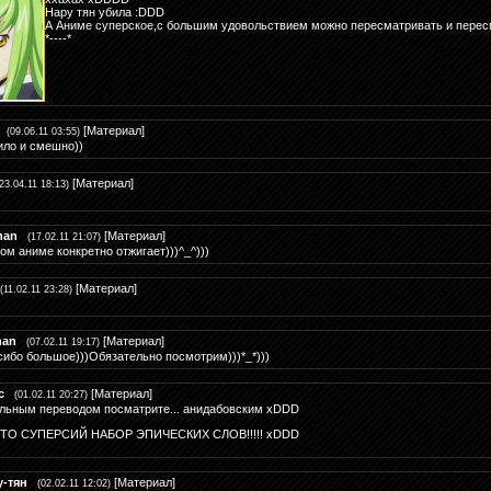
Нару тян убила :DDD
А Аниме суперское,с большим удовольствием можно пересматривать и перес
*----*
[
Материал
]
(09.06.11 03:55)
ило и смешно))
[
Материал
]
(23.04.11 18:13)
han
[
Материал
]
(17.02.11 21:07)
ом аниме конкретно отжигает)))^_^)))
[
Материал
]
(11.02.11 23:28)
han
[
Материал
]
(07.02.11 19:17)
сибо большое)))Обязательно посмотрим)))*_*)))
c
[
Материал
]
(01.02.11 20:27)
льным переводом посматрите... анидабовским xDDD
ТО СУПЕРСИЙ НАБОР ЭПИЧЕСКИХ СЛОВ!!!!! xDDD
у-тян
[
Материал
]
(02.02.11 12:02)