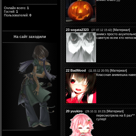
Онлайн всего:
1
Гостей:
1
Пользователей:
0
23
sogata2323
[
Материал
]
(27.07.12 15:42)
анимэ просто ахуительное
На сайт заходили
саветую всем кто непосм
22
BadMood
[
Материал
]
(11.03.12 20:55)
Классная анимешка навер
20
yuukiro
[
Материал
]
(29.10.11 10:23)
пересмотрела на 6 раз^^
супер!