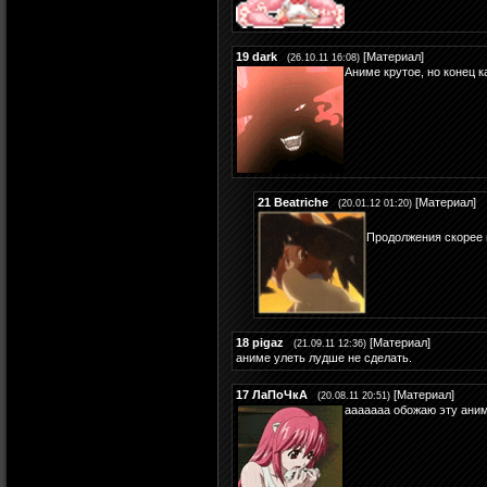
19
dark
[
Материал
]
(26.10.11 16:08)
Аниме крутое, но конец ка
21
Beatriche
[
Материал
]
(20.01.12 01:20)
Продолжения скорее в
18
pigaz
[
Материал
]
(21.09.11 12:36)
аниме улеть лудше не сделать.
17
ЛаПоЧкА
[
Материал
]
(20.08.11 20:51)
ааааааа обожаю эту аним