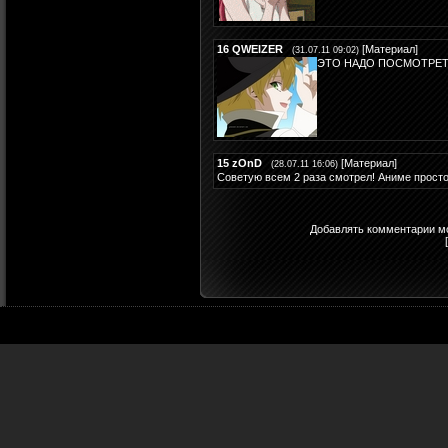
16
QWEIZER
[
Материал
]
(31.07.11 09:02)
ЭТО НАДО ПОСМОТРЕТ
15
zOnD
[
Материал
]
(28.07.11 16:06)
Советую всем 2 раза смотрел! Аниме просто
Добавлять комментарии мо