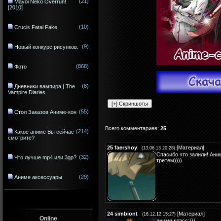
(21)
Mayoi Neko Overrun!
[2010]
(10)
Crucis Fatal Fake
(9)
Новый конкурс рисунков.
(868)
Фото
(8)
Дневники вампира | The
Vampire Diaries
(55)
Стол Заказов Аниме-кон
Всего комментариев
:
25
(214)
Какое аниме Вы сейчас
смотрите?
25
faershoy
[
Материал
]
(13.06.13 20:28)
Спасибо что залили! Ани
(32)
Что лучше mp4 или 3gp?
третем))))
(29)
Аниме аксессуары
24
simbiont
[
Материал
]
(16.12.12 15:27)
Online
аниме класс:)))