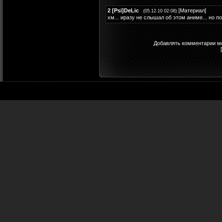
2
[Psi]DeLic
[
Материал
]
(05.12.10 02:08)
хм... иразу не слышал об этом аниме... но 
Добавлять комментарии мо