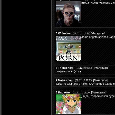
вторая часть удалена с с
6
Whiteilua
[
Материал
]
(07.07.11 16:16)
damo arigato!seichas kac
5
ThereThere
[
Материал
]
(19.12.10 07:28)
понравилось=)спс)
4
Maka-chan
[
Материал
]
(07.12.10 17:05)
даже не слыхала о такой ОО" но всё равно с
3
Нару-тян
[
Материал
]
(05.12.10 03:20)
Да да))второй сезон буде