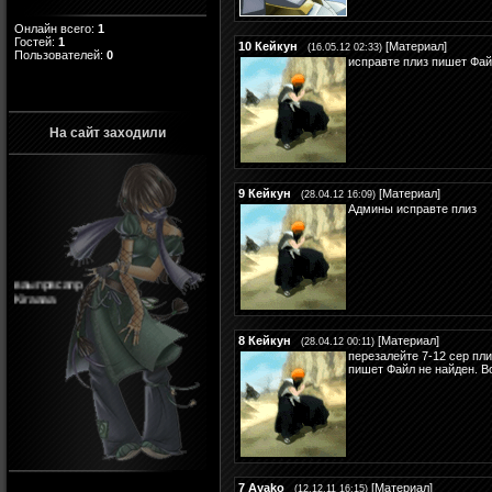
Онлайн всего:
1
Гостей:
1
10
Кейкун
[
Материал
]
(16.05.12 02:33)
Пользователей:
0
исправте плиз пишет Фай
На сайт заходили
9
Кейкун
[
Материал
]
(28.04.12 16:09)
Админы исправте плиз
ваыпрвсапр
Kiraaaa
8
Кейкун
[
Материал
]
(28.04.12 00:11)
перезалейте 7-12 сер пли
пишет Файл не найден. В
7
Ayako
[
Материал
]
(12.12.11 16:15)