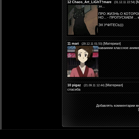
12
Chaos_Art_LiGhT†mare
[
М
(31.12.11 22:54)
эх...
ПРО ЖИЗНЬ О КОТОРОЙ
НО... - ПРОПУСКАЕМ ... м
ЭХ УЧИТЕСЬ)))
11
mari
[
Материал
]
(29.12.11 01:53)
каваииии классное аниме
10
pigaz
[
Материал
]
(21.09.11 12:44)
спасиба
Добавлять комментарии мо