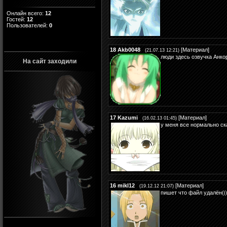
Онлайн всего:
12
Гостей:
12
Пользователей:
0
18
Akb0048
[
Материал
]
(21.07.13 12:21)
люди здесь озвучка Анко
На сайт заходили
17
Kazumi
[
Материал
]
(16.02.13 01:45)
у меня все нормально ск
16
mikl12
[
Материал
]
(19.12.12 21:07)
пишет что файл удалён((