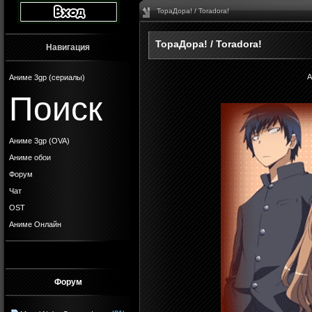
ТораДора! / Toradora!
ТораДора! / Toradora!
Навигация
А
Аниме 3gp (сериалы)
Поиск
Аниме 3gp (OVA)
Аниме обои
Форум
Чат
OST
Аниме Онлайн
Форум