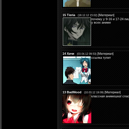
15
Tieria
[
Материал
]
(18.12.12 15:02)
почему у 9-16 и 17-24 пиш
у всех аниме
14
Хачи
[
Материал
]
(03.04.12 09:53)
ссылка тупит
13
BadMood
[
Материал
]
(10.03.12 19:09)
классная анимешка! спаси