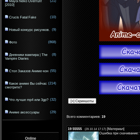
(21)
Mayoi Neko Overrun!
[2010]
(10)
Crucis Fatal Fake
(9)
Новый конкурс рисунков.
(868)
Фото
(8)
Дневники вампира | The
Vampire Diaries
(55)
Стол Заказов Аниме-кон
(214)
Какое аниме Вы сейчас
смотрите?
(32)
Что лучше mp4 или 3gp?
(29)
Аниме аксессуары
Всего комментариев
:
19
19
55555
[
Материал
]
(29.10.14 17:17)
Ошибка при скачивание: 
Online