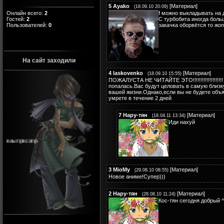
5
Ayako
[
Материал
]
(18.09.10 20:09)
Онлайн всего:
2
f можно выкладывать на 
Гостей:
2
С турбобита иногда боль
Пользователей:
0
закачка оборвётся то жопа 
На сайт заходили
4
laskovenko
[
Материал
]
(18.09.10 15:55)
ПОЖАЛУСТА НЕ ЧИТАЙТЕ ЭТО!!!!!!!!!!!!!!!!!!!!
попалась.Вас будут целовать в самую близк
вашей жизни.Однако,если вы не будете объя
умрете в течение 2 дней
7
Нару-тян
[
Материал
]
(18.04.11 13:34)
Иди нахуй
ваыпрвсапр
3
MioMy
[
Материал
]
(29.08.10 08:55)
Новое аниме!Супер)))
2
Нару-тян
[
Материал
]
(28.08.10 11:24)
Кос-тян сегодня добрый ^