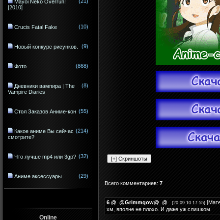
(21)
Mayoi Neko Overrun!
[2010]
(10)
Crucis Fatal Fake
(9)
Новый конкурс рисунков.
(868)
Фото
(8)
Дневники вампира | The
Vampire Diaries
(55)
Стол Заказов Аниме-кон
(214)
Какое аниме Вы сейчас
смотрите?
(32)
Что лучше mp4 или 3gp?
(29)
Аниме аксессуары
Всего комментариев
:
7
6
@_@Grimmgow@_@
[
Мат
(20.09.10 17:55)
хм, вполне не плохо. И даже уж слишком.
Online