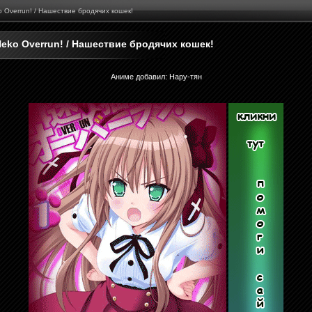
o Overrun! / Нашествие бродячих кошек!
Neko Overrun! / Нашествие бродячих кошек!
Аниме добавил
:
Нару-тян