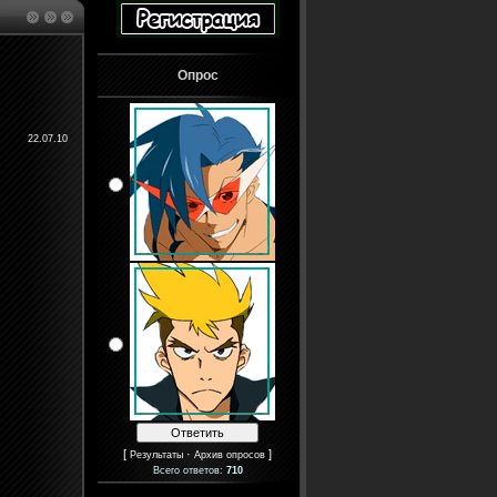
Опрос
22.07.10
[
·
]
Результаты
Архив опросов
Всего ответов:
710