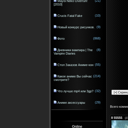
(21)
Mayoi Neko Overrun!
[2010]
(10)
Crucis Fatal Fake
(9)
Новый конкурс рисунков.
(868)
Фото
(8)
Дневники вампира | The
Vampire Diaries
(55)
Стол Заказов Аниме-кон
(214)
Какое аниме Вы сейчас
смотрите?
(32)
Что лучше mp4 или 3gp?
(29)
Аниме аксессуары
Всего комм
8
55555
(2
Online