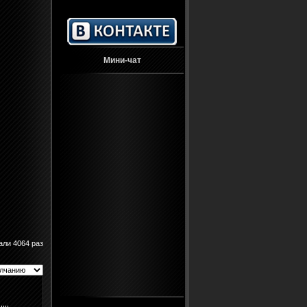
Мини-чат
али 4064 раз