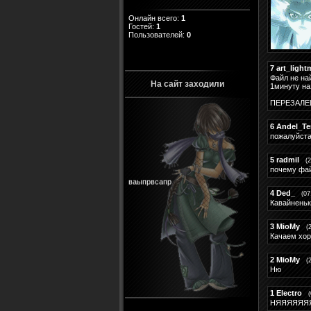
Онлайн всего:
1
Гостей:
1
Пользователей:
0
7
art_light
Файл не на
На сайт заходили
1минуту наз
ПЕРЕЗАЛЕЙТ
6
Andel_Te
пожалуйста
5
radmil
(
почему фай
ваыпрвсапр
4
Ded_
(07
Кавайненьк
3
MioMy
(
Качаем хо
2
MioMy
(
Ню
1
Electro
НЯЯЯЯЯЯ