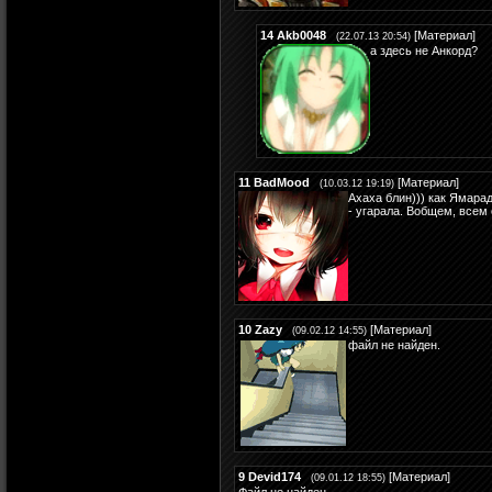
14
Akb0048
[
Материал
]
(22.07.13 20:54)
а здесь не Анкорд?
11
BadMood
[
Материал
]
(10.03.12 19:19)
Ахаха блин))) как Ямарад
- угарала. Вобщем, всем 
10
Zazy
[
Материал
]
(09.02.12 14:55)
файл не найден.
9
Devid174
[
Материал
]
(09.01.12 18:55)