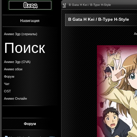
B Gata H Kei / B-Type H-Style
B Gata H Kei / B-Type H-Style
Навигация
А
Аниме 3gp (сериалы)
Поиск
Аниме 3gp (OVA)
Аниме обои
Форум
Чат
OST
Аниме Онлайн
Форум