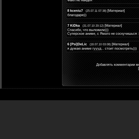
Файл не найден
8
kceniu7
[
Материал
]
(25.07.11 07:38)
благодарю))
7
KiDka
[
Материал
]
(31.07.10 20:12)
Спасибо, что выложили)))
Суперское аниме, с Ямато не соскучишься 
6
[Psi]DeLic
[
Материал
]
(18.07.10 03:08)
я думаю аниме гуууд... стоит посмотреть)))
Добавлять комментарии мо