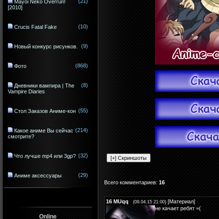
(21)
Mayoi Neko Overrun!
[2010]
(10)
Crucis Fatal Fake
(9)
Новый конкурс рисунков.
(868)
Фото
(8)
Дневники вампира | The
Vampire Diaries
(55)
Стол Заказов Аниме-кон
(214)
Какое аниме Вы сейчас
смотрите?
(32)
Что лучше mp4 или 3gp?
(29)
Аниме аксессуары
Всего комментариев
:
16
16
MUqq
[
Материал
]
(09.04.15 21:00)
не качает ребят =(
Online