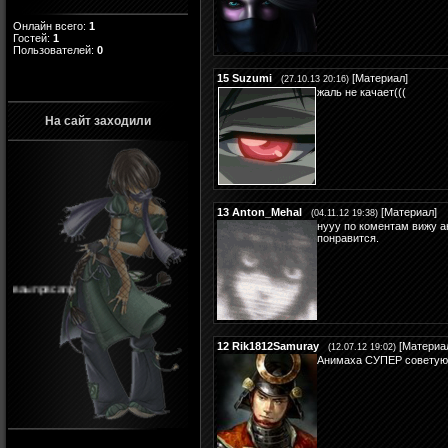
Онлайн всего:
1
Гостей:
1
Пользователей:
0
15
Suzumi
[
Материал
]
(27.10.13 20:16)
жаль не качает(((
На сайт заходили
13
Anton_Mehal
[
Материал
]
(04.11.12 19:38)
нууу по коментам вижу 
понравится.
ваыпрвсапр
12
Rik1812Samuray
[
Материа
(12.07.12 19:02)
Анимаха СУПЕР советую 