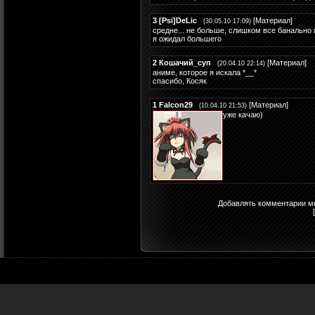
3
[Psi]DeLic
[
Материал
]
(30.05.10 17:09)
средне... не больше, слишком все банально и
я ожидал большего
2
Кошачий_суп
[
Материал
]
(20.04.10 22:14)
аниме, которое я искала *__*
спасибо, Косяк
1
Falcon29
[
Материал
]
(10.04.10 21:53)
уже качаю)
Добавлять комментарии мо