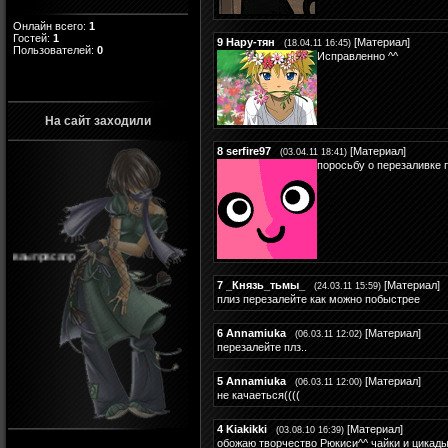
Онлайн всего:
1
Гостей:
1
9
Нару-тян
[
Материал
]
(18.04.11 16:45)
Пользователей:
0
Исправленно ^^
На сайт заходили
8
serfire97
[
Материал
]
(03.04.11 18:41)
поросьбу о перезаливке
ваыпрвсапр
7
_Князь_тьмы_
[
Материал
]
(24.03.11 15:59)
плиз перезалейте как можно побыстрее
6
Annamiuka
[
Материал
]
(06.03.11 12:02)
перезалейте плз..
5
Annamiuka
[
Материал
]
(06.03.11 12:00)
не качаеться((((
4
Kiakikki
[
Материал
]
(03.08.10 16:39)
обожаю творчество Рюкиси^^ чайки и цикады 