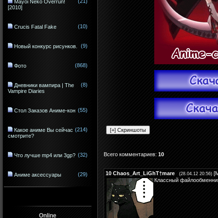
(21)
Mayoi Neko Overrun!
[2010]
(10)
Crucis Fatal Fake
(9)
Новый конкурс рисунков.
(868)
Фото
(8)
Дневники вампира | The
Vampire Diaries
(55)
Стол Заказов Аниме-кон
(214)
Какое аниме Вы сейчас
смотрите?
Всего комментариев
:
10
(32)
Что лучше mp4 или 3gp?
10
Chaos_Art_LiGhT†mare
[
(29)
(28.04.12 20:56)
Аниме аксессуары
Классный файлообменн
Online