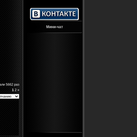
Мини-чат
али 5662 раз
1
2
»