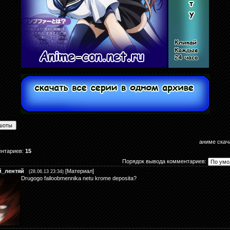
аниме скач
ентариев
:
15
Порядок вывода комментариев:
й_лентяй
[
Материал
]
(28.06.13 23:34)
Drugogo failoobmennika netu krome deposita?