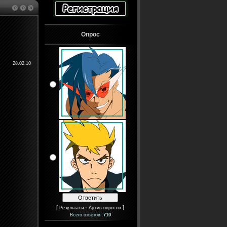
Опрос
28.02.10
[
·
]
Результаты
Архив опросов
Всего ответов:
710