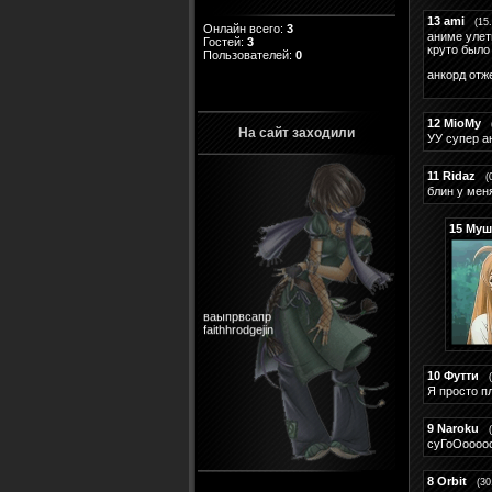
13
ami
(15
Онлайн всего:
3
аниме улет
Гостей:
3
круто было
Пользователей:
0
анкорд отж
12
MioMy
На сайт заходили
УУ супер а
11
Ridaz
(
блин у мен
15
Муш
ваыпрвсапр
faithhrodgejin
10
Футти
Я просто п
9
Naroku
суГоОоооо
8
Orbit
(30