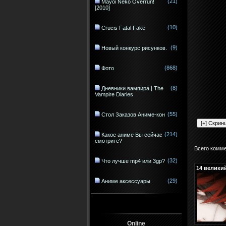
(21)
Mayoi Neko Overrun!
[2010]
(10)
Crucis Fatal Fake
(9)
Новый конкурс рисунков.
(868)
Фото
(8)
Дневники вампира | The
Vampire Diaries
(55)
Стол Заказов Аниме-кон
(214)
Какое аниме Вы сейчас
смотрите?
Всего комм
(32)
Что лучше mp4 или 3gp?
14
велики
(29)
Аниме аксессуары
Online