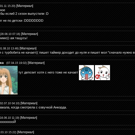
[
Материал
]
.01.11 15:20)
ное
 бы еслиб 2 сезон выпустили :D
ег не по детски :DDDDDDDD
[
Материал
]
(28.08.10 07:16)
ниме)) аж тащусь!
[
Материал
]
01.08.10 13:46)
я с турбобита не качает(( пишет таймер доходит до нуля и пишет мол "сначало нужно в
ка
[
Материал
]
(07.04.15 19:02)
тут депозит хотя с него тоже не качает
[
Материал
]
(02.07.10 04:10)
лакала, когда смотрела с озвучкой Анкорда.
[
Материал
]
(16.06.10 11:19)
ооооооооЙ
[
Материал
]
.03.10 15:22)