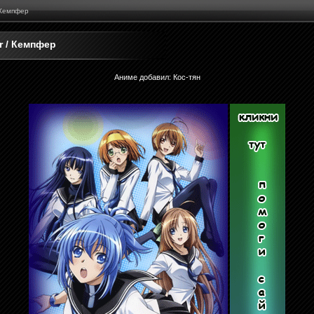
 Кемпфер
r / Кемпфер
Аниме добавил
:
Кос-тян